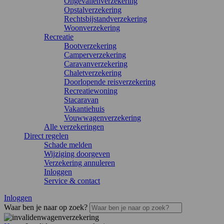
Ongevallenverzekering
Opstalverzekering
Rechtsbijstandverzekering
Woonverzekering
Recreatie
Bootverzekering
Camperverzekering
Caravanverzekering
Chaletverzekering
Doorlopende reisverzekering
Recreatiewoning
Stacaravan
Vakantiehuis
Vouwwagenverzekering
Alle verzekeringen
Direct regelen
Schade melden
Wijziging doorgeven
Verzekering annuleren
Inloggen
Service & contact
Inloggen
Waar ben je naar op zoek?