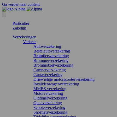
Ga verder naar content
Particulier
Zakelijk
Verzekeringen
Verkeer
Autoverzekering
Bestelautoverzekering
Bromfietsverzekering
Brommerverzekering
Brommobielverzekering
Camperverzekering
Cantaverzekering
Driewielige motorscooterverzekering
Invalidenwagenverzekering
MMBS verzekering
Motorverzekering
Oldtimerverzekering
Quadverzekering
Scooterverzekering
Snorfietsverzekering
Tijdelijke autoverzekering