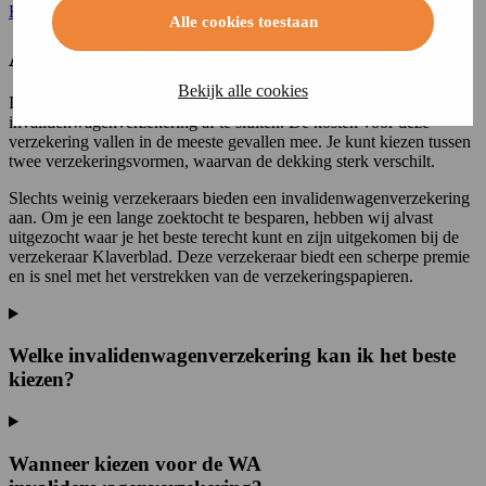
Bereken je premie
Alle cookies toestaan
Alles over de invalidenwagenverzekering
Bekijk alle cookies
Iedereen met een invalidenwagen op naam is verplicht om ook een
invalidenwagenverzekering af te sluiten. De kosten voor deze
verzekering vallen in de meeste gevallen mee. Je kunt kiezen tussen
twee verzekeringsvormen, waarvan de dekking sterk verschilt.
Slechts weinig verzekeraars bieden een invalidenwagenverzekering
aan. Om je een lange zoektocht te besparen, hebben wij alvast
uitgezocht waar je het beste terecht kunt en zijn uitgekomen bij de
verzekeraar Klaverblad. Deze verzekeraar biedt een scherpe premie
en is snel met het verstrekken van de verzekeringspapieren.
Welke invalidenwagenverzekering kan ik het beste
kiezen?
Wanneer kiezen voor de WA