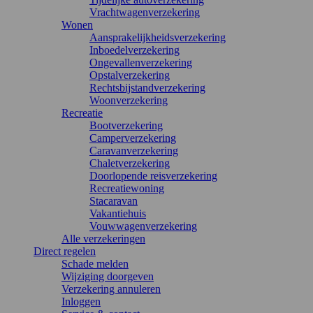
Vrachtwagenverzekering
Wonen
Aansprakelijkheidsverzekering
Inboedelverzekering
Ongevallenverzekering
Opstalverzekering
Rechtsbijstandverzekering
Woonverzekering
Recreatie
Bootverzekering
Camperverzekering
Caravanverzekering
Chaletverzekering
Doorlopende reisverzekering
Recreatiewoning
Stacaravan
Vakantiehuis
Vouwwagenverzekering
Alle verzekeringen
Direct regelen
Schade melden
Wijziging doorgeven
Verzekering annuleren
Inloggen