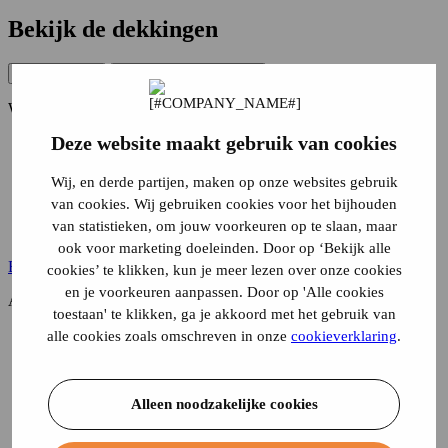
Bekijk de dekkingen
WA (verplicht)
All-Risk (volledig casco)
WA (verplicht)
Deze website maakt gebruik van cookies
Schade aan anderen
Inbraak en vandalisme
Diefstal, verduistering of poging daartoe en joy-riding
Wij, en derde partijen, maken op onze websites gebruik
Schade door slechte weersomstandigheden
van cookies. Wij gebruiken cookies voor het bijhouden
Van de weg of te water raken, slippen of botsen
van statistieken, om jouw voorkeuren op te slaan, maar
Een ander van buitenkomende schadeoorzaak
ook voor marketing doeleinden. Door op ‘Bekijk alle
Bereken je premie
cookies’ te klikken, kun je meer lezen over onze cookies
en je voorkeuren aanpassen. Door op 'Alle cookies
All-Risk (volledig casco)
toestaan' te klikken, ga je akkoord met het gebruik van
Schade aan anderen
alle cookies zoals omschreven in onze
cookieverklaring
.
Inbraak en vandalisme
Diefstal, verduistering of poging daartoe en joy-riding
Schade door slechte weersomstandigheden
Alleen noodzakelijke cookies
Van de weg of te water raken, slippen of botsen
Een ander van buitenkomende schadeoorzaak