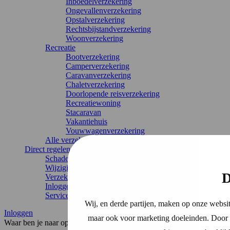
Inboedelverzekering
Ongevallenverzekering
Opstalverzekering
Rechtsbijstandverzekering
Woonverzekering
Recreatie
Bootverzekering
Camperverzekering
Caravanverzekering
Chaletverzekering
Doorlopende reisverzekering
Recreatiewoning
Stacaravan
Vakantiehuis
Vouwwagenverzekering
Alle verzekeringen
Direct regelen
Schade melden
Wijziging doorgeven
D
Verzekering annuleren
Inloggen
Service & contact
Wij, en derde partijen, maken op onze websit
Inloggen
maar ook voor marketing doeleinden. Door o
Waar ben je naar op zoek?