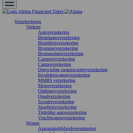
Verzekeringen
Verkeer
Autoverzekering
Bestelautoverzekering
Bromfietsverzekering
Brommerverzekering
Brommobielverzekering
Camperverzekering
Cantaverzekering
Driewielige motorscooterverzekering
Invalidenwagenverzekering
MMBS verzekering
Motorverzekering
Oldtimerverzekering
Quadverzekering
Scooterverzekering
Snorfietsverzekering
Tijdelijke autoverzekering
Vrachtwagenverzekering
Wonen
Aansprakelijkheidsverzekering