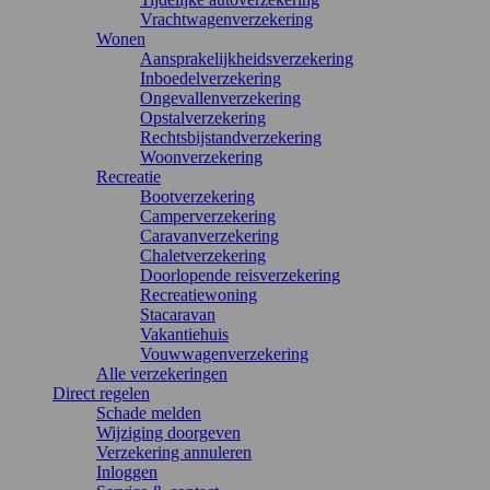
Vrachtwagenverzekering
Wonen
Aansprakelijkheidsverzekering
Inboedelverzekering
Ongevallenverzekering
Opstalverzekering
Rechtsbijstandverzekering
Woonverzekering
Recreatie
Bootverzekering
Camperverzekering
Caravanverzekering
Chaletverzekering
Doorlopende reisverzekering
Recreatiewoning
Stacaravan
Vakantiehuis
Vouwwagenverzekering
Alle verzekeringen
Direct regelen
Schade melden
Wijziging doorgeven
Verzekering annuleren
Inloggen