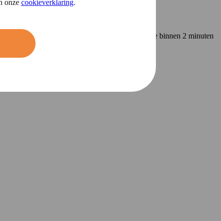
in onze
cookieverklaring
.
ord je doorverbonden met een medewerker en krijg je binnen 2 minuten