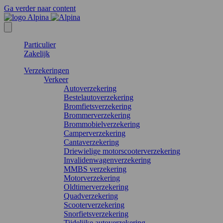
Ga verder naar content
Particulier
Zakelijk
Verzekeringen
Verkeer
Autoverzekering
Bestelautoverzekering
Bromfietsverzekering
Brommerverzekering
Brommobielverzekering
Camperverzekering
Cantaverzekering
Driewielige motorscooterverzekering
Invalidenwagenverzekering
MMBS verzekering
Motorverzekering
Oldtimerverzekering
Quadverzekering
Scooterverzekering
Snorfietsverzekering
Tijdelijke autoverzekering