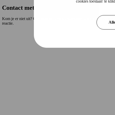
cookies toestaan' te kl
Contact met Alpina
Kom je er niet uit? Onze AI-collega Pien is 24/7 beschikbaar via de 
All
reactie.