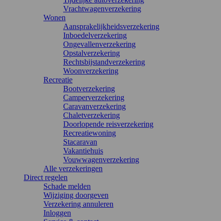
Vrachtwagenverzekering
Wonen
Aansprakelijkheidsverzekering
Inboedelverzekering
Ongevallenverzekering
Opstalverzekering
Rechtsbijstandverzekering
Woonverzekering
Recreatie
Bootverzekering
Camperverzekering
Caravanverzekering
Chaletverzekering
Doorlopende reisverzekering
Recreatiewoning
Stacaravan
Vakantiehuis
Vouwwagenverzekering
Alle verzekeringen
Direct regelen
Schade melden
Wijziging doorgeven
Verzekering annuleren
Inloggen