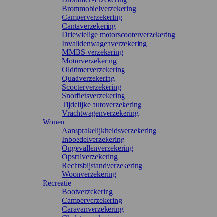
Brommobielverzekering
Camperverzekering
Cantaverzekering
Driewielige motorscooterverzekering
Invalidenwagenverzekering
MMBS verzekering
Motorverzekering
Oldtimerverzekering
Quadverzekering
Scooterverzekering
Snorfietsverzekering
Tijdelijke autoverzekering
Vrachtwagenverzekering
Wonen
Aansprakelijkheidsverzekering
Inboedelverzekering
Ongevallenverzekering
Opstalverzekering
Rechtsbijstandverzekering
Woonverzekering
Recreatie
Bootverzekering
Camperverzekering
Caravanverzekering