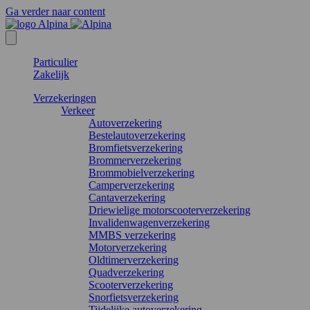
Ga verder naar content
Particulier
Zakelijk
Verzekeringen
Verkeer
Autoverzekering
Bestelautoverzekering
Bromfietsverzekering
Brommerverzekering
Brommobielverzekering
Camperverzekering
Cantaverzekering
Driewielige motorscooterverzekering
Invalidenwagenverzekering
MMBS verzekering
Motorverzekering
Oldtimerverzekering
Quadverzekering
Scooterverzekering
Snorfietsverzekering
Tijdelijke autoverzekering