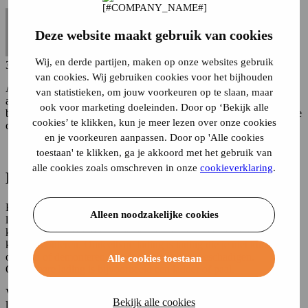
Deze website maakt gebruik van cookies
Wij, en derde partijen, maken op onze websites gebruik
3 min leestijd
van cookies. Wij gebruiken cookies voor het bijhouden
Als je een groot object vervoert, dat groter is dan jouw auto,
van statistieken, om jouw voorkeuren op te slaan, maar
aanhangwagen of vrachtwagen en dus uitsteekt, gelden daar
ook voor marketing doeleinden. Door op ‘Bekijk alle
bepaalde regels voor. Wij hebben de regels per voertuig even voor je
cookies’ te klikken, kun je meer lezen over onze cookies
op een rijtje gezet.
en je voorkeuren aanpassen. Door op 'Alle cookies
Autoverzekering afsluiten? Bereken jouw premie!
toestaan' te klikken, ga je akkoord met het gebruik van
alle cookies zoals omschreven in onze
cookieverklaring
.
Deelbare lading of ondeelbare lading?
Er wordt onderscheid gemaakt tussen deelbare lading en ondeelbare
Alleen noodzakelijke cookies
lading. Deelbare lading betekent dat je de lading kunt opdelen in
kleinere delen. Hierbij kun je denken aan een pakket of object dat je
kunt demonteren. Ondeelbare lading is lading die je niet kunt
opdelen of demonteren, zonder het object te beschadigen.
Alle cookies toestaan
Ondeelbare lading is bijvoorbeeld een ladder of paal.
Voor deelbare lading gelden strengere eisen dan voor ondeelbare
Bekijk alle cookies
lading. Dit is omdat je de lading gemakkelijk kleiner kunt maken.