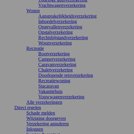
Vrachtwagenverzekering
Wonen
Aansprakelijkheidsverzekering
Inboedelverzekering
Ongevallenverzekering
Opstalverzekering
Rechtsbijstandverzekering
Woonverzekering
Recreatie
Bootverzekering
Camperverzekering
Caravanverzekering
Chaletverzekering
Doorlopende reisverzekering
Recreatiewoning
Stacaravan
Vakantiehuis
Vouwwagenverzekering
Alle verzekeringen
Direct regelen
Schade melden
Wijziging doorgeven
Verzekering annuleren
Inloggen