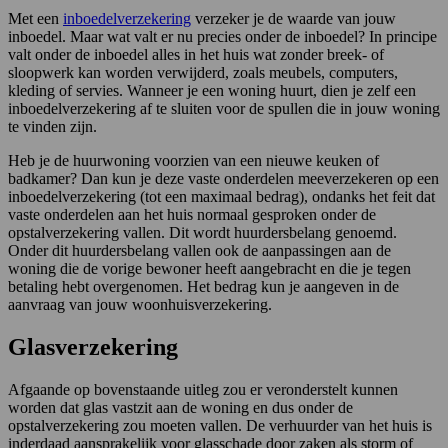
Met een
inboedelverzekering
verzeker je de waarde van jouw
inboedel. Maar wat valt er nu precies onder de inboedel? In principe
valt onder de inboedel alles in het huis wat zonder breek- of
sloopwerk kan worden verwijderd, zoals meubels, computers,
kleding of servies. Wanneer je een woning huurt, dien je zelf een
inboedelverzekering af te sluiten voor de spullen die in jouw woning
te vinden zijn.
Heb je de huurwoning voorzien van een nieuwe keuken of
badkamer? Dan kun je deze vaste onderdelen meeverzekeren op een
inboedelverzekering (tot een maximaal bedrag), ondanks het feit dat
vaste onderdelen aan het huis normaal gesproken onder de
opstalverzekering vallen. Dit wordt huurdersbelang genoemd.
Onder dit huurdersbelang vallen ook de aanpassingen aan de
woning die de vorige bewoner heeft aangebracht en die je tegen
betaling hebt overgenomen. Het bedrag kun je aangeven in de
aanvraag van jouw woonhuisverzekering.
Glasverzekering
Afgaande op bovenstaande uitleg zou er veronderstelt kunnen
worden dat glas vastzit aan de woning en dus onder de
opstalverzekering zou moeten vallen. De verhuurder van het huis is
inderdaad aansprakelijk voor glasschade door zaken als storm of