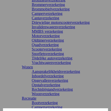
Bromfietsverzekering
Brommerverzekering
Brommobielverzekering
Camperverzekering
Cantaverzekering
Driewielige motorscooterverzekering
Invalidenwagenverzekering
MMBS verzekering
Motorverzekering
Oldtimerverzekering
Quadverzekering
Scooterverzekering
Snorfietsverzekering
Tijdelijke autoverzekering
Vrachtwagenverzekering
Wonen
Aansprakelijkheidsverzekering
Inboedelverzekering
Ongevallenverzekering
Opstalverzekering
Rechtsbijstandverzekering
Woonverzekering
Recreatie
Bootverzekering
Camperverzekering