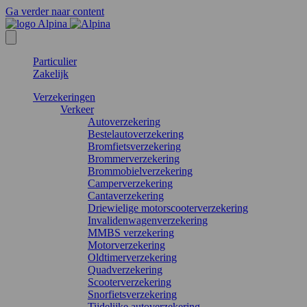
Ga verder naar content
Particulier
Zakelijk
Verzekeringen
Verkeer
Autoverzekering
Bestelautoverzekering
Bromfietsverzekering
Brommerverzekering
Brommobielverzekering
Camperverzekering
Cantaverzekering
Driewielige motorscooterverzekering
Invalidenwagenverzekering
MMBS verzekering
Motorverzekering
Oldtimerverzekering
Quadverzekering
Scooterverzekering
Snorfietsverzekering
Tijdelijke autoverzekering