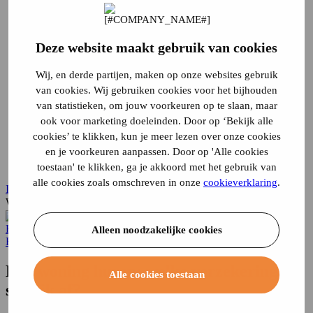
Caravanverzekering
Chaletverzekering
Doorlopende reisverzekering
Recreatiewoning
Deze website maakt gebruik van cookies
Stacaravan
Vakantiehuis
Wij, en derde partijen, maken op onze websites gebruik
Vouwwagenverzekering
Alle verzekeringen
van cookies. Wij gebruiken cookies voor het bijhouden
Direct regelen
van statistieken, om jouw voorkeuren op te slaan, maar
Schade melden
ook voor marketing doeleinden. Door op ‘Bekijk alle
Wijziging doorgeven
cookies’ te klikken, kun je meer lezen over onze cookies
Verzekering annuleren
en je voorkeuren aanpassen. Door op 'Alle cookies
Inloggen
Service & contact
toestaan' te klikken, ga je akkoord met het gebruik van
alle cookies zoals omschreven in onze
cookieverklaring
.
Inloggen
Waar ben je naar op zoek?
Home
Blog
verzekeringen bij huur
Alleen noodzakelijke cookies
Blog
Een woning huren: welke verzekeringen
Alle cookies toestaan
sluit ik af?