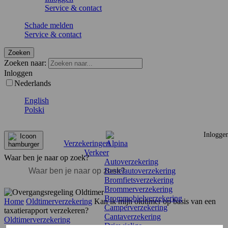
Service & contact
Schade melden
Service & contact
Zoeken
Zoeken naar:
Inloggen
Nederlands
English
Polski
Inlogge
Verzekeringen
Verkeer
Waar ben je naar op zoek?
Autoverzekering
Bestelautoverzekering
Bromfietsverzekering
Brommerverzekering
Brommobielverzekering
Home
Oldtimerverzekering
Kan ik mijn oldtimer op basis van een
Camperverzekering
taxatierapport verzekeren?
Cantaverzekering
Oldtimerverzekering
Driewielige