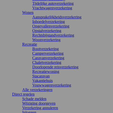
Tijdelijke autoverzekering
Vrachtwagenverzekering
Wonen
Aansprakelijkheidsverzekering
Inboedelverzekering
Ongevallenverzekering
Opstalverzekering
Rechtsbijstandverzekering
Woonverzekering
Recreatie
Bootverzekering
Camperverzekering
Caravanverzekering
Chaletverzekering
Doorlopende reisverzekering
Recreatiewoning
Stacaravan
Vakantiehuis
Vouwwagenverzekering
Alle verzekeringen
Direct regelen
Schade melden
Wijziging doorgeven
Verzekering annuleren
Inloggen