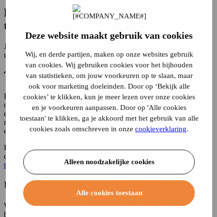
motorscooterverzekering
Kan ik mijn oldtimer op basis van een
Invalidenwagenverzekering
taxatierapport verzekeren?
MMBS verzekering
Motorverzekering
Deze website maakt gebruik van cookies
Oldtimerverzekering
Ja, dat kan. Wij hebben verschillende
oldtimerverzekeringen
waarop
Quadverzekering
Wij, en derde partijen, maken op onze websites gebruik
u uw oldtimer tegen taxatiewaarde kan verzekeren.
Scooterverzekering
van cookies. Wij gebruiken cookies voor het bijhouden
Snorfietsverzekering
Taxatierapport als leidraad
van statistieken, om jouw voorkeuren op te slaan, maar
Tijdelijke autoverzekering
Vrachtwagenverzekering
ook voor marketing doeleinden. Door op ‘Bekijk alle
Wonen
Bij sommige tarieven moet de oldtimer worden getaxeerd om
cookies’ te klikken, kun je meer lezen over onze cookies
Aansprakelijkheidsverzekering
objectief de huidige waarde vast te stellen maar zal de uitkering bij
en je voorkeuren aanpassen. Door op 'Alle cookies
Inboedelverzekering
een schade alleen plaatsvinden op basis van de dagwaarde op het
toestaan' te klikken, ga je akkoord met het gebruik van alle
Ongevallenverzekering
moment van schade. Deze dagwaarde zal dan door een schade
Opstalverzekering
cookies zoals omschreven in onze
cookieverklaring
.
expert worden vastgesteld.
Rechtsbijstandverzekering
Woonverzekering
Het is dus mogelijk dat bij een schade de dagwaarde lager ligt dan
Recreatie
de getaxeerde waarde. De schade expert zal in dit geval het
Alleen noodzakelijke cookies
Bootverzekering
taxatierapport
alleen maar als leidraad hanteren.
Camperverzekering
Caravanverzekering
Uitkering op basis van het taxatierapport
Chaletverzekering
Alle cookies toestaan
Doorlopende reisverzekering
Wanneer de uitkering op basis van een taxatierapport is (zoals
Recreatiewoning
bepaald in art. 7:960 BW) staat dit expliciet op het polisblad.
Stacaravan