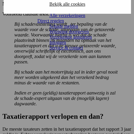
Meestal in een aparte clausule
Bekijk alle cookies
Vakantiehuis
Vouwwagenverzekering
Voorbeeld clausule tekst:
Alle verzekeringen
Direct regelen
Bij schadevaststelling wordt , ter bepaling van de
Schade melden
waarde voor de schade, uitgegaan van de getaxeerde
Wijziging doorgeven
waarde. Voorwaarde hierbij is wel dat de schade
Verzekering annuleren
plaatsvindt binnen 36 maanden na opmaak van het
Inloggen
taxatierapport en dat u de nieuwe getaxeerde waarde,
Service & contact
onverwijld schriftelijk of electronisch, aan ons
doorgeeft, zodat wij de verzekerde som aan kunnen
passen.
Bij schade aan het motorrijtuig zal in ieder geval nooit
meer worden uitgekeerd dan het verzekerd bedrag
minus de waarde van de restanten.
Indien er geen (geldig) taxatierapport aanwezig is zal
de schade-expert uitgaan van de (mogelijk lagere)
dagwaarde.
Taxatierapport verlopen en dan?
De meeste taxateurs zetten in het taxatierapport dat het rapport 3 jaar