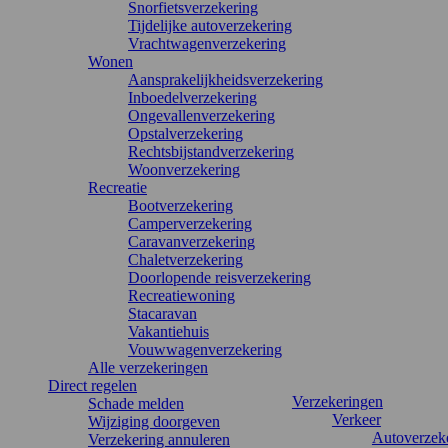
Snorfietsverzekering
Tijdelijke autoverzekering
Vrachtwagenverzekering
Wonen
Aansprakelijkheidsverzekering
Inboedelverzekering
Ongevallenverzekering
Opstalverzekering
Rechtsbijstandverzekering
Woonverzekering
Recreatie
Bootverzekering
Camperverzekering
Caravanverzekering
Chaletverzekering
Doorlopende reisverzekering
Recreatiewoning
Stacaravan
Vakantiehuis
Vouwwagenverzekering
Alle verzekeringen
Direct regelen
Verzekeringen
Schade melden
Verkeer
Wijziging doorgeven
Autoverzek
Verzekering annuleren