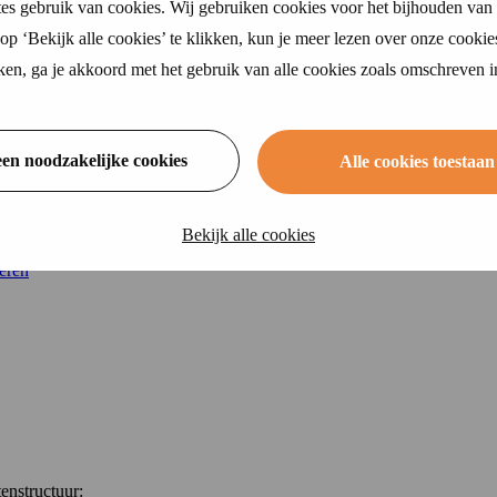
es gebruik van cookies. Wij gebruiken cookies voor het bijhouden van 
ering
ekering
p ‘Bekijk alle cookies’ te klikken, kun je meer lezen over onze cookie
zekering
ikken, ga je akkoord met het gebruik van alle cookies zoals omschreven 
kering
 reisverzekering
oning
t voor je van hun structuur.
s
een noodzakelijke cookies
Alle cookies toestaan
e prijzen in het overzicht zijn inclusief assurantiebelasting.
verzekering
n
Bekijk alle cookies
ven
eren
enstructuur: