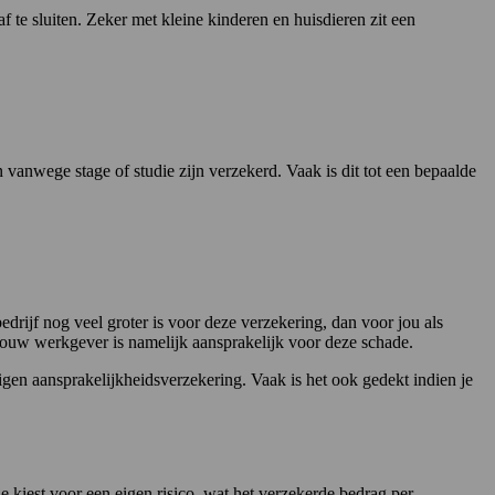
f te sluiten. Zeker met kleine kinderen en huisdieren zit een
en vanwege stage of studie zijn verzekerd. Vaak is dit tot een bepaalde
edrijf nog veel groter is voor deze verzekering, dan voor jou als
 Jouw werkgever is namelijk aansprakelijk voor deze schade.
eigen aansprakelijkheidsverzekering. Vaak is het ook gedekt indien je
e kiest voor een eigen risico, wat het verzekerde bedrag per