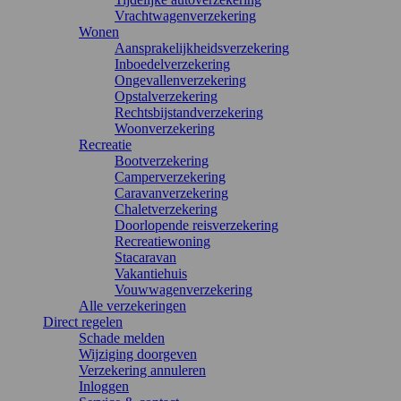
Vrachtwagenverzekering
Wonen
Aansprakelijkheidsverzekering
Inboedelverzekering
Ongevallenverzekering
Opstalverzekering
Rechtsbijstandverzekering
Woonverzekering
Recreatie
Bootverzekering
Camperverzekering
Caravanverzekering
Chaletverzekering
Doorlopende reisverzekering
Recreatiewoning
Stacaravan
Vakantiehuis
Vouwwagenverzekering
Alle verzekeringen
Direct regelen
Schade melden
Wijziging doorgeven
Verzekering annuleren
Inloggen