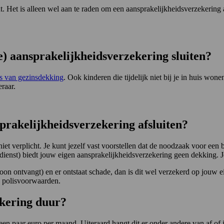
ht. Het is alleen wel aan te raden om een aansprakelijkheidsverzekering a
e) aansprakelijkheidsverzekering sluiten?
is van gezinsdekking
. Ook kinderen die tijdelijk niet bij je in huis won
raar.
prakelijkheidsverzekering afsluiten?
et verplicht. Je kunt jezelf vast voorstellen dat de noodzaak voor een b
ondienst) biedt jouw eigen aansprakelijkheidsverzekering geen dekking.
loon ontvangt) en er ontstaat schade, dan is dit wel verzekerd op jouw 
e polisvoorwaarden.
ekering duur?
en paar euro per maand. Uiteraard hangt dit er onder andere van af of j