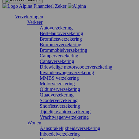
Verzekeringen
Verkeer
Autoverzekering
Bestelautoverzekering
Bromfietsverzekering
Brommerverzekering
Brommobielverzekering
Camperverzekering
Cantaverzekering
Driewielige motorscooterverzekering
Invalidenwagenverzekering
MMBS verzekering
Motorverzekering
Oldtimerverzekering
Quadverzekering
Scooterverzekering
Snorfietsverzekering
Tijdelijke autoverzekering
Vrachtwagenverzekering
Wonen
Aansprakelijkheidsverzekering
Inboedelverzekering