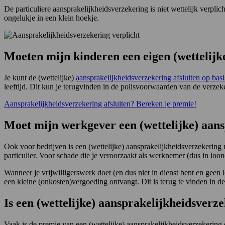
De particuliere aansprakelijkheidsverzekering is niet wettelijk verplic
ongelukje in een klein hoekje.
Moeten mijn kinderen een eigen (wettelijk
Je kunt de (wettelijke)
aansprakelijkheidsverzekering afsluiten op bas
leeftijd. Dit kun je terugvinden in de polisvoorwaarden van de verzeke
Aansprakelijkheidsverzekering afsluiten? Bereken je premie!
Moet mijn werkgever een (wettelijke) aans
Ook voor bedrijven is een (wettelijke) aansprakelijkheidsverzekering ni
particulier. Voor schade die je veroorzaakt als werknemer (dus in lo
Wanneer je vrijwilligerswerk doet (en dus niet in dienst bent en geen 
een kleine (onkosten)vergoeding ontvangt. Dit is terug te vinden in d
Is een (wettelijke) aansprakelijkheidsverz
Vaak is de premie van een (wettelijke) aansprakelijkheidsverzekering e