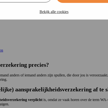
Bekijk alle cookies
­verzekering verplicht?
en
verzekering precies?
mand anders of iemand anders zijn spullen, die door jou is veroorzaakt.
ring.
lijke) aansprakelijkheidsverzekering af te s
heidsverzekering verplicht
is, omdat ze vaak horen over de term WA-v
uigen.