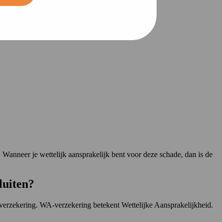
 Wanneer je wettelijk aansprakelijk bent voor deze schade, dan is de
luiten?
erzekering. WA-verzekering betekent Wettelijke Aansprakelijkheid.