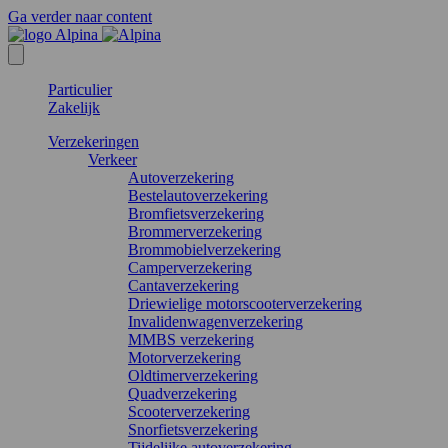
Ga verder naar content
Particulier
Zakelijk
Verzekeringen
Verkeer
Autoverzekering
Bestelautoverzekering
Bromfietsverzekering
Brommerverzekering
Brommobielverzekering
Camperverzekering
Cantaverzekering
Driewielige motorscooterverzekering
Invalidenwagenverzekering
MMBS verzekering
Motorverzekering
Oldtimerverzekering
Quadverzekering
Scooterverzekering
Snorfietsverzekering
Tijdelijke autoverzekering