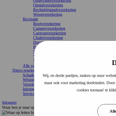
Ongevallenverzekering
Opstalverzekering
Rechtsbijstandverzekering
Woonverzekering
Recreatie
Bootverzekering
Camperverzekering
Caravanverzekering
Chaletverzekering
Doorlopende reisverzekering
Recreatiewoning
Stacaravan
Vakantiehuis
D
Vouwwagenverzekering
Alle verzekeringen
Direct regelen
Schade melden
Wij, en derde partijen, maken op onze websit
Wijziging doorgeven
maar ook voor marketing doeleinden. Door o
Verzekering annuleren
Inloggen
cookies toestaan' te kl
Service & contact
Inloggen
Waar ben je naar op zoek?
All