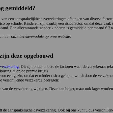
ng gemiddeld?
n van een aansprakelijkheidsverzekeringen afhangen van diverse factore
 risico op schade. Kinderen zijn daarbij een risicofactor, omdat deze va
maand. Een alleenstaande zonder kinderen is gemiddeld per maand € 3 t
e u naar onze berekenmodule op onze website.
 zijn deze opgebouwd
verzekering
. Dit zijn onder andere de factoren waar de verzekeraar re
korting’ u op de premie krijgt)
 voor een gezin, omdat er minder risico gelopen wordt door de verzekera
ee verschillende verzekerde bedragen)
ie van de verzekering wijzigen. Deze kan hoger, maar ook lager worden
t de aansprakelijkheidsverzekering. Ook bij ons kunt u dus verschille