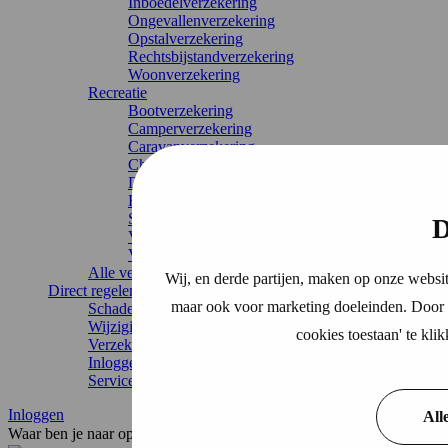
Inboedelverzekering
Ongevallenverzekering
Opstalverzekering
Rechtsbijstandverzekering
Woonverzekering
Recreatie
Bootverzekering
Camperverzekering
Caravanverzekering
Chaletverzekering
Doorlopende reisverzekering
Recreatiewoning
Stacaravan
D
Vakantiehuis
Vouwwagenverzekering
Alle verzekeringen
Wij, en derde partijen, maken op onze websit
Direct regelen
maar ook voor marketing doeleinden. Door o
Schade melden
Wijziging doorgeven
cookies toestaan' te kl
Verzekering annuleren
Inloggen
Service & contact
Inloggen
All
Waar ben je naar op zoek?