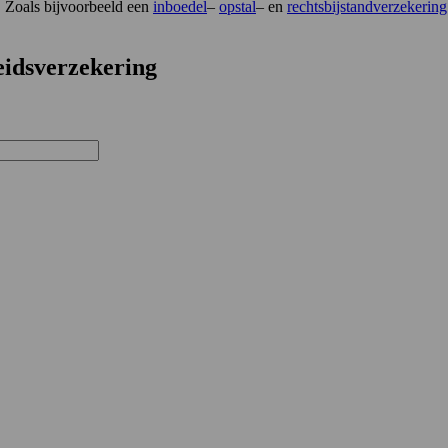
. Zoals bijvoorbeeld een
inboedel
–
opstal
– en
rechtsbijstandverzekering
eidsverzekering