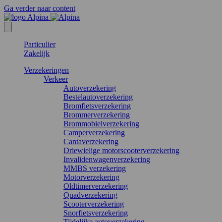
Ga verder naar content
Particulier
Zakelijk
Verzekeringen
Verkeer
Autoverzekering
Bestelautoverzekering
Bromfietsverzekering
Brommerverzekering
Brommobielverzekering
Camperverzekering
Cantaverzekering
Driewielige motorscooterverzekering
Invalidenwagenverzekering
MMBS verzekering
Motorverzekering
Oldtimerverzekering
Quadverzekering
Scooterverzekering
Snorfietsverzekering
Tijdelijke autoverzekering