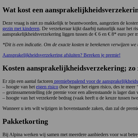
Wat kost een aansprakelijkheidsverzekeri
Deze vraag is niet zo makkelijk te beantwoorden, aangezien de koste
gezin met kinderen
. De verzekeraar kijkt daarbij natuurlijk naar het
aansprakelijkheidsverzekering liggen tussen de € 6 en € 8* euro per 
*Dit is een indicatie. Om de exacte kosten te berekenen verwijzen w
Aansprakelijkheidsverzekering afsluiten? Bereken je premie!
Kosten aansprakelijkheidsverzekering; zo
Er zijn een aantal factoren
premiebepalend voor de aansprakelijkheids
– hoogte van het
eigen risico
(hoe hoger het eigen risico, des te meer ‘
– gezinssamenstelling (de premie voor een alleenstaande is lager dan
– hoogte van het verzekerde bedrag (vaak heeft u de keuze tussen tw
Wanneer u iets wilt wijzigen in bovenstaande zaken, dan zal de prem
Pakketkorting
Bij Alpina werken wij samen met meerdere aanbieders voor wat betref