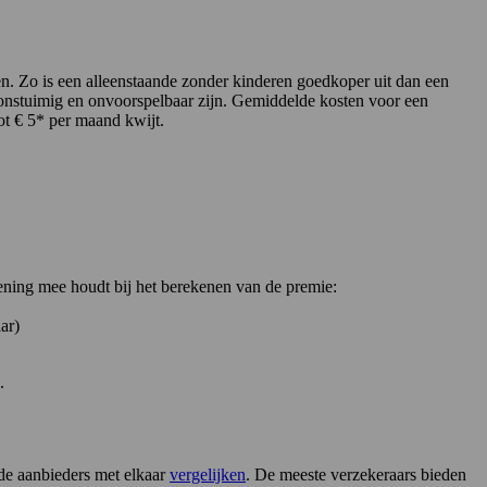
n. Zo is een alleenstaande zonder kinderen goedkoper uit dan een
ak onstuimig en onvoorspelbaar zijn. Gemiddelde kosten voor een
ot € 5* per maand kwijt.
kening mee houdt bij het berekenen van de premie:
ar)
.
nde aanbieders met elkaar
vergelijken
. De meeste verzekeraars bieden