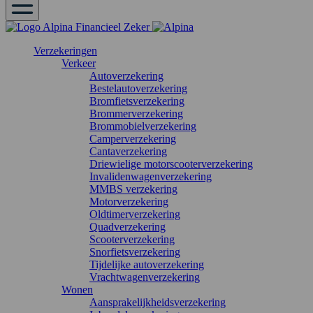
Verzekeringen
Verkeer
Autoverzekering
Bestelautoverzekering
Bromfietsverzekering
Brommerverzekering
Brommobielverzekering
Camperverzekering
Cantaverzekering
Driewielige motorscooterverzekering
Invalidenwagenverzekering
MMBS verzekering
Motorverzekering
Oldtimerverzekering
Quadverzekering
Scooterverzekering
Snorfietsverzekering
Tijdelijke autoverzekering
Vrachtwagenverzekering
Wonen
Aansprakelijkheidsverzekering