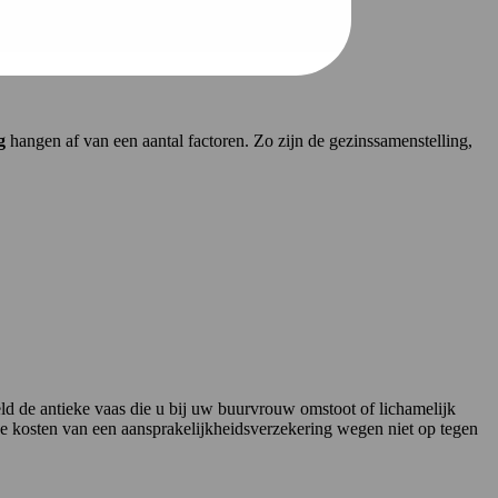
g
hangen af van een aantal factoren. Zo zijn de gezinssamenstelling,
ld de antieke vaas die u bij uw buurvrouw omstoot of lichamelijk
 De kosten van een aansprakelijkheidsverzekering wegen niet op tegen