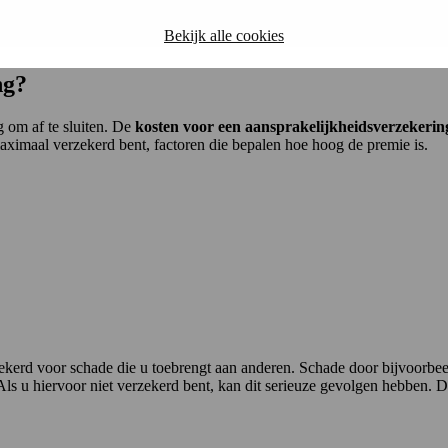
ng?
Bekijk alle cookies
ng?
g om af te sluiten. De
kosten voor een aansprakelijkheidsverzekerin
maximaal verzekerd bent, factoren die bepalen hoe hoog de premie is.
zekerd voor schade die u toebrengt aan anderen. Schade door bijvoorbee
 Als u hiervoor niet verzekerd bent, kan dit serieuze gevolgen hebben.