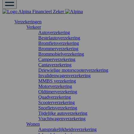
Verzekeringen
Verkeer
Autoverzekering
Bestelautoverzekering
Bromfietsverzekering
Brommerverzekering
Brommobielverzekering
Camperverzekering
Cantaverzekering
Driewielige motorscooterverzekering
Invalidenwagenverzekering
MMBS verzekering
Motorverzekering
Oldtimerverzekering
Quadverzekering
Scooterverzekering
Snorfietsverzekering
Tijdelijke autoverzekering
Vrachtwagenverzekering
Wonen
Aansprakelijkheidsverzekering