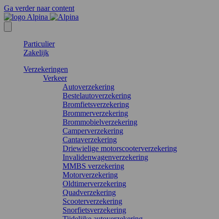
Ga verder naar content
Particulier
Zakelijk
Verzekeringen
Verkeer
Autoverzekering
Bestelautoverzekering
Bromfietsverzekering
Brommerverzekering
Brommobielverzekering
Camperverzekering
Cantaverzekering
Driewielige motorscooterverzekering
Invalidenwagenverzekering
MMBS verzekering
Motorverzekering
Oldtimerverzekering
Quadverzekering
Scooterverzekering
Snorfietsverzekering
Tijdelijke autoverzekering