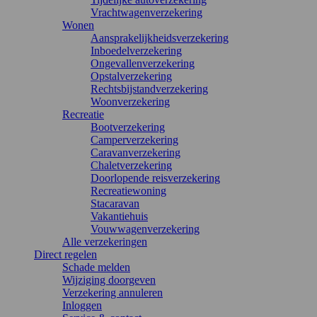
Vrachtwagenverzekering
Wonen
Aansprakelijkheidsverzekering
Inboedelverzekering
Ongevallenverzekering
Opstalverzekering
Rechtsbijstandverzekering
Woonverzekering
Recreatie
Bootverzekering
Camperverzekering
Caravanverzekering
Chaletverzekering
Doorlopende reisverzekering
Recreatiewoning
Stacaravan
Vakantiehuis
Vouwwagenverzekering
Alle verzekeringen
Direct regelen
Schade melden
Wijziging doorgeven
Verzekering annuleren
Inloggen