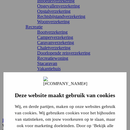
Inboedelverzekering
Ongevallenverzekering
Opstalverzekering
Rechtsbijstandverzekering
Woonverzekering
Recreatie
Bootverzekering
Camperverzekering
Caravanverzekering
Chaletverzekering
Doorlopende reisverzekering
Recreatiewoning
Stacaravan
Vakantiehuis
Vouwwagenverzekering
Alle verzekeringen
Direct regelen
Schade melden
Deze website maakt gebruik van cookies
Wijziging doorgeven
Verzekering annuleren
Inloggen
Wij, en derde partijen, maken op onze websites gebruik
Service & contact
van cookies. Wij gebruiken cookies voor het bijhouden
van statistieken, om jouw voorkeuren op te slaan, maar
Inloggen
Waar ben je naar op zoek?
ook voor marketing doeleinden. Door op ‘Bekijk alle