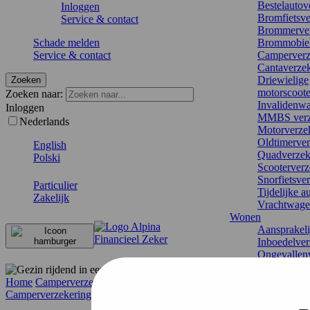
Bestelautov
Inloggen
Bromfietsve
Service & contact
Brommerver
Schade melden
Brommobiel
Service & contact
Camperverz
Cantaverze
Driewielige
Zoeken
motorscoote
Zoeken naar:
Invalidenw
Inloggen
MMBS verz
Nederlands
Motorverze
Oldtimerver
English
Quadverzek
Polski
Scooterverz
Snorfietsve
Particulier
Tijdelijke a
Zakelijk
Vrachtwage
Wonen
Aansprakeli
Inboedelver
Ongevallen
Opstalverze
Rechtsbijst
Home
Camperverzekering
cataloguswaarde
Woonverzek
Camperverzekering
Recreatie