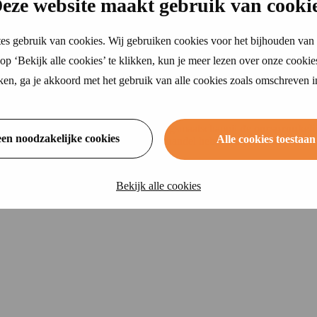
eze website maakt gebruik van cooki
ering
aloguswaarde van mijn camper?
ekering
zekering
es gebruik van cookies. Wij gebruiken cookies voor het bijhouden van 
 niet waar je dit kan vinden? Op Alpina.nl lees je hoe je de oorspron
kering
 reisverzekering
p ‘Bekijk alle cookies’ te klikken, kun je meer lezen over onze cookie
oning
ikken, ga je akkoord met het gebruik van alle cookies zoals omschreven 
s
verzekering
n
amperverzekering,
heeft de verzekeringsmaatschappij
de oorspronkel
een noodzakelijke cookies
Alle cookies toestaan
geschreven camper-, caravan- of autohandel hebt staan, dan kan deze
ven
hterhalen via de importeur of de dealer van de camper. Aan de hand van
eren
loguswaarde of nieuwprijs.
Bekijk alle cookies