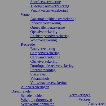
Snorfietsverzekering
Tijdelijke autoverzekering
Vrachtwagenverzekering
Wonen
Aansprakelijkheidsverzekering
Inboedelverzekering
Ongevallenverzekering
Opstalverzekering
Rechtsbijstandverzekering
Woonverzekering
Recreatie
Bootverzekering
Camperverzekering
Caravanverzekering
Chaletverzekering
Doorlopende reisverzekering
Recreatiewoning
Stacaravan
Vakantiehuis
Vouwwagenverzekering
Alle verzekeringen
Direct regelen
Verzekeringen
Schade melden
Verkeer
Wijziging doorgeven
Autoverzek
Verzekering annuleren