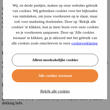
Wij, en derde partijen, maken op onze websites gebruik
Motorrijden doe je hoofdzakelijk in de maanden met mooi weer. In
van cookies. Wij gebruiken cookies voor het bijhouden
een motorverzekering met winterstop biedt de verzekering geen
van statistieken, om jouw voorkeuren op te slaan, maar
dekking in de winterperiode. Deze loopt meestal van 15 december
ook voor marketing doeleinden. Door op ‘Bekijk alle
tot 1 maart, maar soms van 1 december tot 1 maart (afhankelijk van
de verzekeraar).
cookies’ te klikken, kun je meer lezen over onze cookies
en je voorkeuren aanpassen. Door op 'Alle cookies
Tijdens de winterstop geldt:
toestaan' te klikken, ga je akkoord met het gebruik van
alle cookies zoals omschreven in onze
cookieverklaring
.
Rijrisico is niet verzekerd
Alleen noodzakelijke cookies
Ga je toch de openbare weg op en veroorzaak je schade? Dan ben je
niet verzekerd, ook niet voor schade aan anderen.
Alle cookies toestaan
Diefstal en stallingsrisico zijn wél verzekerd
Bekijk alle cookies
Staat je motor in de garage en breekt er brand uit of wordt je motor
gestolen? Dan ben je verzekerd als je een beperkt casco of allrisk-
dekking hebt.