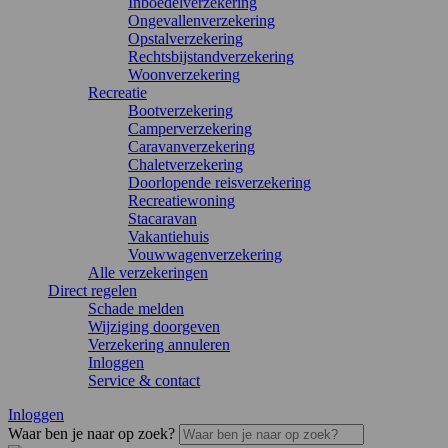
Inboedelverzekering
Ongevallenverzekering
Opstalverzekering
Rechtsbijstandverzekering
Woonverzekering
Recreatie
Bootverzekering
Camperverzekering
Caravanverzekering
Chaletverzekering
Doorlopende reisverzekering
Recreatiewoning
Stacaravan
Vakantiehuis
Vouwwagenverzekering
Alle verzekeringen
Direct regelen
Schade melden
Wijziging doorgeven
Verzekering annuleren
Inloggen
Service & contact
Inloggen
Waar ben je naar op zoek?