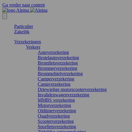
Ga verder naar content
Particulier
Zakelijk
Verzekeringen
Verkeer
Autoverzekering
Bestelautoverzekering
Bromfietsverzekering
Brommerverzekering
Brommobielverzekering
Camperverzekering
Cantaverzekering
Driewielige motorscooterverzekering
Invalidenwagenverzekering
MMBS verzekering
Motorverzekering
Oldtimerverzekering
Quadverzekering
Scooterverzekering
Snorfietsverzekering
Tijdelijke autoverzekering