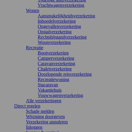
Vrachtwagenverzekering
Wonen
Aansprakelijkheidsverzekering
Inboedelverzekering
Ongevallenverzekering
Opstalverzekering
Rechtsbijstandverzekering
Woonverzekering
Recreatie
Bootverzekering
Camperverzekering
Caravanverzekering
Chaletverzekering
Doorlopende reisverzekering
Recreatiewoning
Stacaravan
Vakantiehuis
Vouwwagenverzekering
Alle verzekeringen
Direct regelen
Schade melden
Wijziging doorgeven
Verzekering annuleren
Inloggen