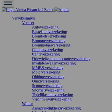
Verzekeringen
Verkeer
Autoverzekering
Bestelautoverzekering
Bromfietsverzekering
Brommerverzekering
Brommobielverzekering
Camperverzekering
Cantaverzekering
Driewielige motorscooterverzekering
Invalidenwagenverzekering
MMBS verzekering
Motorverzekering
Oldtimerverzekering
Quadverzekering
Scooterverzekering
Snorfietsverzekering
Tijdelijke autoverzekering
Vrachtwagenverzekering
Wonen
Aansprakelijkheidsverzekering