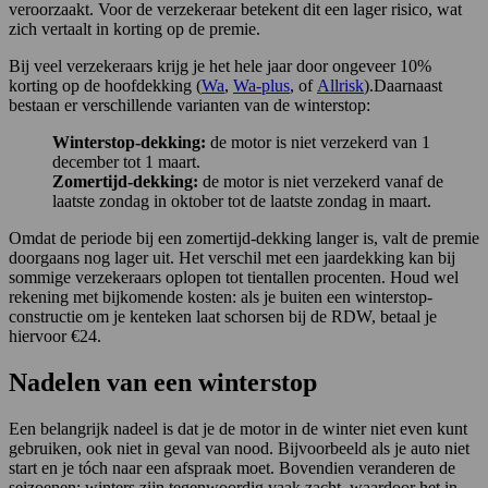
veroorzaakt. Voor de verzekeraar betekent dit een lager risico, wat
zich vertaalt in korting op de premie.
Bij veel verzekeraars krijg je het hele jaar door ongeveer 10%
korting op de hoofdekking (
Wa
,
Wa-plus
, of
Allrisk
).Daarnaast
bestaan er verschillende varianten van de winterstop:
Winterstop-dekking:
de motor is niet verzekerd van 1
december tot 1 maart.
Zomertijd-dekking:
de motor is niet verzekerd vanaf de
laatste zondag in oktober tot de laatste zondag in maart.
Omdat de periode bij een zomertijd-dekking langer is, valt de premie
doorgaans nog lager uit. Het verschil met een jaardekking kan bij
sommige verzekeraars oplopen tot tientallen procenten. Houd wel
rekening met bijkomende kosten: als je buiten een winterstop-
constructie om je kenteken laat schorsen bij de RDW, betaal je
hiervoor €24.
Nadelen van een winterstop
Een belangrijk nadeel is dat je de motor in de winter niet even kunt
gebruiken, ook niet in geval van nood. Bijvoorbeeld als je auto niet
start en je tóch naar een afspraak moet. Bovendien veranderen de
seizoenen: winters zijn tegenwoordig vaak zacht, waardoor het in