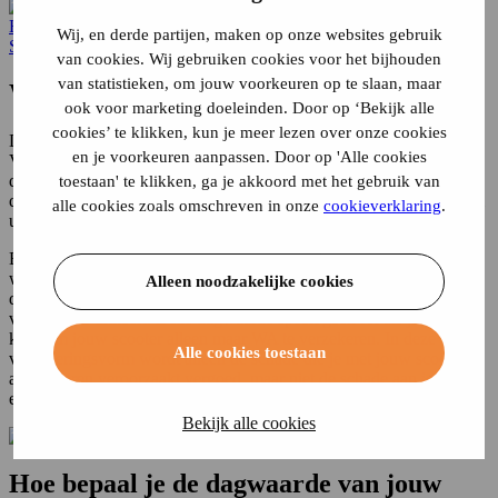
Home
Scooterverzekering
Dagwaarde
Wij, en derde partijen, maken op onze websites gebruik
Scooterverzekering
van cookies. Wij gebruiken cookies voor het bijhouden
van statistieken, om jouw voorkeuren op te slaan, maar
Wat is de dagwaarde van een scooter?
ook voor marketing doeleinden. Door op ‘Bekijk alle
cookies’ te klikken, kun je meer lezen over onze cookies
De
dagwaarde is de waarde van jouw scooter op dit moment
.
en je voorkeuren aanpassen. Door op 'Alle cookies
Voor een scooterverzekering spelen de cataloguswaarde en de
dagwaarde van een scooter een belangrijke rol. Ze bepalen namelijk
toestaan' te klikken, ga je akkoord met het gebruik van
de hoogte van de premie en het bedrag dat de verzekeraar maximaal
alle cookies zoals omschreven in onze
cookieverklaring
.
uitkeert bij een schade aan de eigen scooter.
Bij het verzekeren van jouw scooter vraagt de verzekeraar naar de
waarde. Bij diefstal of schade door een ander verzekerd ongeval, is
Alleen noodzakelijke cookies
de dagwaarde van de scooter het maximale bedrag dat de
verzekeraar uitkeert. Deze dagwaarde speelt geen rol als je ervoor
kiest om jouw scooter alleen maar WA te verzekeren. In deze
Alle cookies toestaan
verzekeringsvorm wordt alleen de schade die je met jouw scooter
aan anderen veroorzaakt vergoed, maar niet de schade aan jouw
eigen scooter.
Bekijk alle cookies
Hoe bepaal je de dagwaarde van jouw