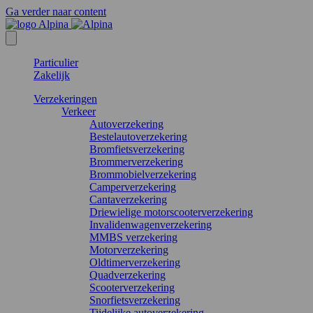
Ga verder naar content
Particulier
Zakelijk
Verzekeringen
Verkeer
Autoverzekering
Bestelautoverzekering
Bromfietsverzekering
Brommerverzekering
Brommobielverzekering
Camperverzekering
Cantaverzekering
Driewielige motorscooterverzekering
Invalidenwagenverzekering
MMBS verzekering
Motorverzekering
Oldtimerverzekering
Quadverzekering
Scooterverzekering
Snorfietsverzekering
Tijdelijke autoverzekering