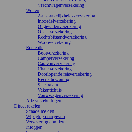
Vrachtwagenverzekering
Wonen
Aansprakelijkheidsverzekering
Inboedelverzekering
Ongevallenverzekering
Opstalverzekering
Rechtsbijstandverzekering
Woonverzekering
Recreatie
Bootverzekering
Camperverzekering
Caravanverzekering
Chaletverzekering
Doorlopende reisverzekering
Recreatiewoning
Stacaravan
Vakantiehuis
Vouwwagenverzekering
Alle verzekeringen
Direct regelen
Schade melden
Wijziging doorgeven
Verzekering annuleren
Inloggen