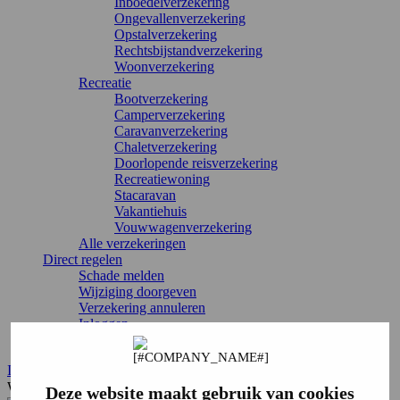
Inboedelverzekering
Ongevallenverzekering
Opstalverzekering
Rechtsbijstandverzekering
Woonverzekering
Recreatie
Bootverzekering
Camperverzekering
Caravanverzekering
Chaletverzekering
Doorlopende reisverzekering
Recreatiewoning
Stacaravan
Vakantiehuis
Vouwwagenverzekering
Alle verzekeringen
Direct regelen
Schade melden
Wijziging doorgeven
Verzekering annuleren
Inloggen
Service & contact
Inloggen
Waar ben je naar op zoek?
Deze website maakt gebruik van cookies