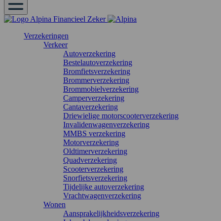
Verzekeringen
Verkeer
Autoverzekering
Bestelautoverzekering
Bromfietsverzekering
Brommerverzekering
Brommobielverzekering
Camperverzekering
Cantaverzekering
Driewielige motorscooterverzekering
Invalidenwagenverzekering
MMBS verzekering
Motorverzekering
Oldtimerverzekering
Quadverzekering
Scooterverzekering
Snorfietsverzekering
Tijdelijke autoverzekering
Vrachtwagenverzekering
Wonen
Aansprakelijkheidsverzekering