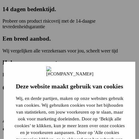
14 dagen bedenktijd
.
Probeer ons product risicovrij met de 14-daagse
tevredenheidsgarantie
Een breed aanbod
.
Wij vergelijken alle verzekeraars voor jou, scheelt weer tijd
Hulp van onze experts
.
Kom je er niet uit? Onze experts staan altijd klaar om je te helpen
Deze website maakt gebruik van cookies
Ga
direct
naar
Wij, en derde partijen, maken op onze websites gebruik
Dekkingen
van cookies. Wij gebruiken cookies voor het bijhouden
Alles over de cataloguswaarde van een auto
van statistieken, om jouw voorkeuren op te slaan, maar
Al
meer dan 110 jaar
helder, transparant
ook voor marketing doeleinden. Door op ‘Bekijk alle
cookies’ te klikken, kun je meer lezen over onze cookies
& eerlijk advies
en je voorkeuren aanpassen. Door op 'Alle cookies