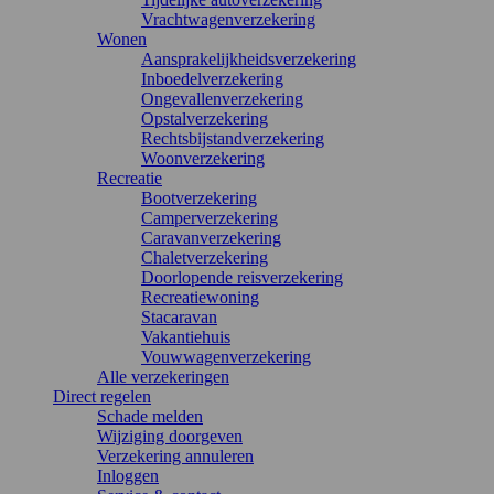
Vrachtwagenverzekering
Wonen
Aansprakelijkheidsverzekering
Inboedelverzekering
Ongevallenverzekering
Opstalverzekering
Rechtsbijstandverzekering
Woonverzekering
Recreatie
Bootverzekering
Camperverzekering
Caravanverzekering
Chaletverzekering
Doorlopende reisverzekering
Recreatiewoning
Stacaravan
Vakantiehuis
Vouwwagenverzekering
Alle verzekeringen
Direct regelen
Schade melden
Wijziging doorgeven
Verzekering annuleren
Inloggen