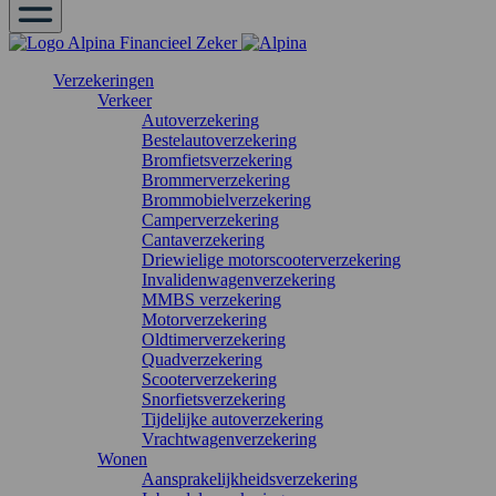
Verzekeringen
Verkeer
Autoverzekering
Bestelautoverzekering
Bromfietsverzekering
Brommerverzekering
Brommobielverzekering
Camperverzekering
Cantaverzekering
Driewielige motorscooterverzekering
Invalidenwagenverzekering
MMBS verzekering
Motorverzekering
Oldtimerverzekering
Quadverzekering
Scooterverzekering
Snorfietsverzekering
Tijdelijke autoverzekering
Vrachtwagenverzekering
Wonen
Aansprakelijkheidsverzekering