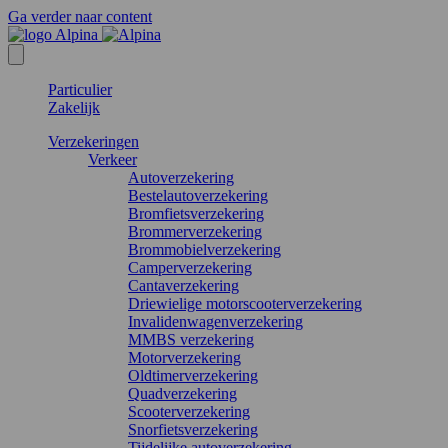
Ga verder naar content
Particulier
Zakelijk
Verzekeringen
Verkeer
Autoverzekering
Bestelautoverzekering
Bromfietsverzekering
Brommerverzekering
Brommobielverzekering
Camperverzekering
Cantaverzekering
Driewielige motorscooterverzekering
Invalidenwagenverzekering
MMBS verzekering
Motorverzekering
Oldtimerverzekering
Quadverzekering
Scooterverzekering
Snorfietsverzekering
Tijdelijke autoverzekering