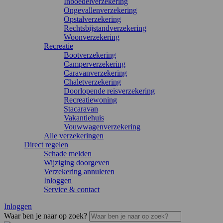
Inboedelverzekering
Ongevallenverzekering
Opstalverzekering
Rechtsbijstandverzekering
Woonverzekering
Recreatie
Bootverzekering
Camperverzekering
Caravanverzekering
Chaletverzekering
Doorlopende reisverzekering
Recreatiewoning
Stacaravan
Vakantiehuis
Vouwwagenverzekering
Alle verzekeringen
Direct regelen
Schade melden
Wijziging doorgeven
Verzekering annuleren
Inloggen
Service & contact
Inloggen
Waar ben je naar op zoek?