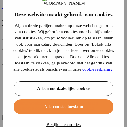
Home
Aansprakelijkheid…
verhuur woning
Aansprakelijkheid…
Deze website maakt gebruik van cookies
Aansprakelijkheids­verzekering bij de
verhuur van een woning
Wij, en derde partijen, maken op onze websites gebruik
van cookies. Wij gebruiken cookies voor het bijhouden
Een
aansprakelijkheidsverzekering
is een verzekering waarmee je
van statistieken, om jouw voorkeuren op te slaan, maar
verzekerd bent als je schade toebrengt aan een ander of andermans
ook voor marketing doeleinden. Door op ‘Bekijk alle
spullen. In principe is dit een verzekering voor u als particulier. Op
cookies’ te klikken, kun je meer lezen over onze cookies
het moment dat u uw
woning verhuurt
wordt u in veel gevallen
en je voorkeuren aanpassen. Door op 'Alle cookies
niet meer gezien als particulier. Dit houdt in dat uw particuliere
toestaan' te klikken, ga je akkoord met het gebruik van
aansprakelijkheidsverzekering wellicht niet voldoende dekking
biedt, wat grote financiële gevolgen voor u kan hebben.
alle cookies zoals omschreven in onze
cookieverklaring
.
Ga
direct
naar
Alleen noodzakelijke cookies
Voorwaarden aansprakelijkheidsverzekering verhuur woning
Grote risico’s voor de verhuurder
Verhuur woning en andere woonverzekeringen
Alle cookies toestaan
Wat moet u doen bij verhuur van uw woning
Bekijk alle cookies