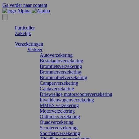
Ga verder naar content
Particulier
Zakelijk
Verzekeringen
Verkeer
Autoverzekering
Bestelautoverzekering
Bromfietsverzekering
Brommerverzekering
Brommobielverzekering
Camperverzekering
Cantaverzekering
Driewielige motorscooterverzekering
Invalidenwagenverzekering
MMBS verzekering
Motorverzekering
Oldtimerverzekering
Quadverzekering
Scooterverzekering
Snorfietsverzekering
Tijdelijke autoverzekering