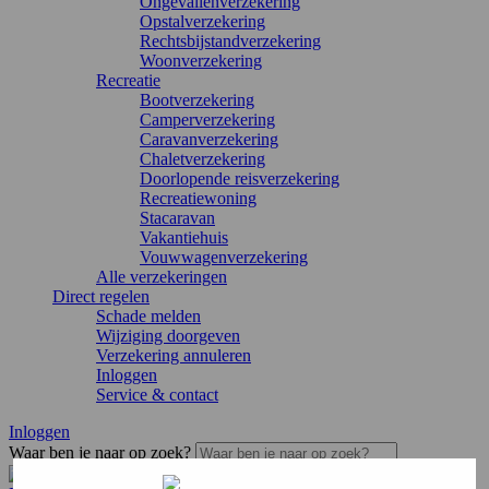
Ongevallenverzekering
Opstalverzekering
Rechtsbijstandverzekering
Woonverzekering
Recreatie
Bootverzekering
Camperverzekering
Caravanverzekering
Chaletverzekering
Doorlopende reisverzekering
Recreatiewoning
Stacaravan
Vakantiehuis
Vouwwagenverzekering
Alle verzekeringen
Direct regelen
Schade melden
Wijziging doorgeven
Verzekering annuleren
Inloggen
Service & contact
Inloggen
Waar ben je naar op zoek?