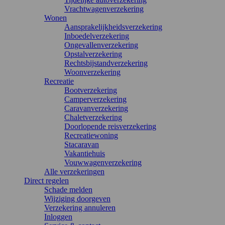
Vrachtwagenverzekering
Wonen
Aansprakelijkheidsverzekering
Inboedelverzekering
Ongevallenverzekering
Opstalverzekering
Rechtsbijstandverzekering
Woonverzekering
Recreatie
Bootverzekering
Camperverzekering
Caravanverzekering
Chaletverzekering
Doorlopende reisverzekering
Recreatiewoning
Stacaravan
Vakantiehuis
Vouwwagenverzekering
Alle verzekeringen
Direct regelen
Schade melden
Wijziging doorgeven
Verzekering annuleren
Inloggen