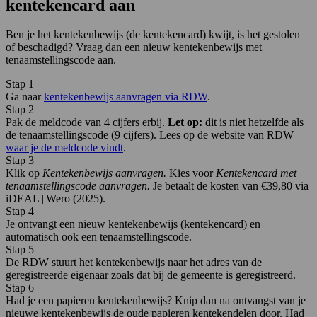
kentekencard aan
Ben je het kentekenbewijs (de kentekencard) kwijt, is het gestolen
of beschadigd? Vraag dan een nieuw kentekenbewijs met
tenaamstellingscode aan.
Stap 1
Ga naar
kentekenbewijs aanvragen via RDW
.
Stap 2
Pak de meldcode van 4 cijfers erbij.
Let op:
dit is niet hetzelfde als
de tenaamstellingscode (9 cijfers). Lees op de website van RDW
waar je de meldcode vindt
.
Stap 3
Klik op
Kentekenbewijs aanvragen.
Kies voor
Kentekencard met
tenaamstellingscode aanvragen.
Je betaalt de kosten van €39,80 via
iDEAL | Wero (2025).
Stap 4
Je ontvangt een nieuw kentekenbewijs (kentekencard) en
automatisch ook een tenaamstellingscode.
Stap 5
De RDW stuurt het kentekenbewijs naar het adres van de
geregistreerde eigenaar zoals dat bij de gemeente is geregistreerd.
Stap 6
Had je een papieren kentekenbewijs? Knip dan na ontvangst van je
nieuwe kentekenbewijs de oude papieren kentekendelen door. Had