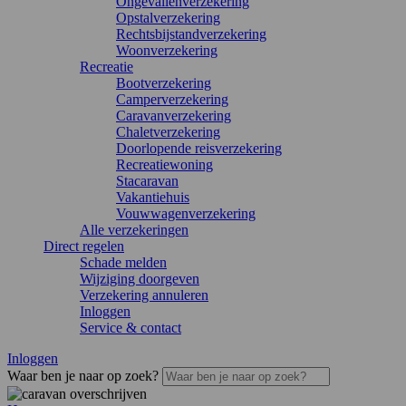
Ongevallenverzekering
Opstalverzekering
Rechtsbijstandverzekering
Woonverzekering
Recreatie
Bootverzekering
Camperverzekering
Caravanverzekering
Chaletverzekering
Doorlopende reisverzekering
Recreatiewoning
Stacaravan
Vakantiehuis
Vouwwagenverzekering
Alle verzekeringen
Direct regelen
Schade melden
Wijziging doorgeven
Verzekering annuleren
Inloggen
Service & contact
Inloggen
Waar ben je naar op zoek?