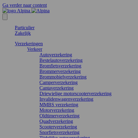
Ga verder naar content
Particulier
Zakelijk
Verzekeringen
Verkeer
Autoverzekering
Bestelautoverzekering
Bromfietsverzekering
Brommerverzekering
Brommobielverzekering
Camperverzekering
Cantaverzekering
Driewielige motorscooterverzekering
Invalidenwagenverzekering
MMBS verzekering
Motorverzekering
Oldtimerverzekering
Quadverzekering
Scooterverzekering
Snorfietsverzekering
Tijdelijke autoverzekering