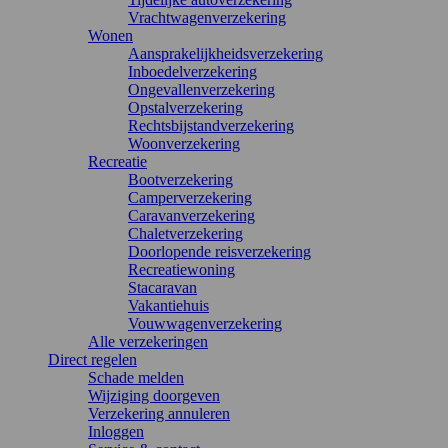
Vrachtwagenverzekering
Wonen
Aansprakelijkheidsverzekering
Inboedelverzekering
Ongevallenverzekering
Opstalverzekering
Rechtsbijstandverzekering
Woonverzekering
Recreatie
Bootverzekering
Camperverzekering
Caravanverzekering
Chaletverzekering
Doorlopende reisverzekering
Recreatiewoning
Stacaravan
Vakantiehuis
Vouwwagenverzekering
Alle verzekeringen
Direct regelen
Schade melden
Wijziging doorgeven
Verzekering annuleren
Inloggen