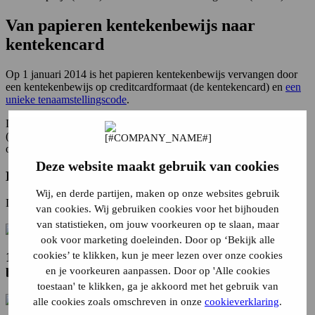
Van papieren kentekenbewijs naar
kentekencard
Op 1 januari 2014 is het papieren kentekenbewijs vervangen door
een kentekenbewijs op creditcardformaat (de kentekencard) en
een
unieke tenaamstellingscode
.
De oudere, papieren versie bestaat uit 3 delen: het voertuigenbewijs
(deel 1A), de tenaamstellingsbewijs (deel 1B) en het
overschrijvingsbewijs (deel III).
Deze website maakt gebruik van cookies
Het oude papieren kentekenbewijs
Wij, en derde partijen, maken op onze websites gebruik
Deel 1 bestond vroeger uit 2 delen, namelijk deel 1A en deel 1B.
van cookies. Wij gebruiken cookies voor het bijhouden
van statistieken, om jouw voorkeuren op te slaan, maar
ook voor marketing doeleinden. Door op ‘Bekijk alle
cookies’ te klikken, kun je meer lezen over onze cookies
1A was het voertuigbewijs dat de voertuiggegevens
en je voorkeuren aanpassen. Door op 'Alle cookies
bevatte.
toestaan' te klikken, ga je akkoord met het gebruik van
alle cookies zoals omschreven in onze
cookieverklaring
.