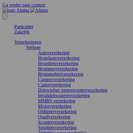
Ga verder naar content
Particulier
Zakelijk
Verzekeringen
Verkeer
Autoverzekering
Bestelautoverzekering
Bromfietsverzekering
Brommerverzekering
Brommobielverzekering
Camperverzekering
Cantaverzekering
Driewielige motorscooterverzekering
Invalidenwagenverzekering
MMBS verzekering
Motorverzekering
Oldtimerverzekering
Quadverzekering
Scooterverzekering
Snorfietsverzekering
Tijdelijke autoverzekering