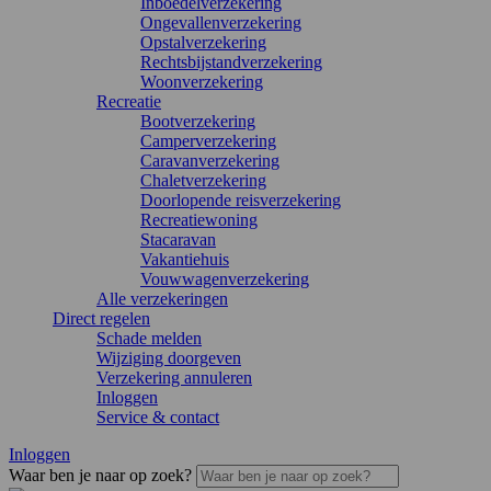
Inboedelverzekering
Ongevallenverzekering
Opstalverzekering
Rechtsbijstandverzekering
Woonverzekering
Recreatie
Bootverzekering
Camperverzekering
Caravanverzekering
Chaletverzekering
Doorlopende reisverzekering
Recreatiewoning
Stacaravan
Vakantiehuis
Vouwwagenverzekering
Alle verzekeringen
Direct regelen
Schade melden
Wijziging doorgeven
Verzekering annuleren
Inloggen
Service & contact
Inloggen
Waar ben je naar op zoek?