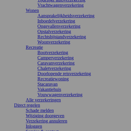
Vrachtwagenverzekering
Wonen
Aansprakelijkheidsverzekering
Inboedelverzekering
Ongevallenverzekering
Opstalverzekering
Rechtsbijstandverzekering
Woonverzekering
Recreatie
Bootverzekering
Camperverzekering
Caravanverzekering
Chaletverzekering
Doorlopende reisverzekering
Recreatiewoning
Stacaravan
Vakantiehuis
Vouwwagenverzekering
Alle verzekeringen
Direct regelen
Schade melden
Wijziging doorgeven
Verzekering annuleren
Inloggen