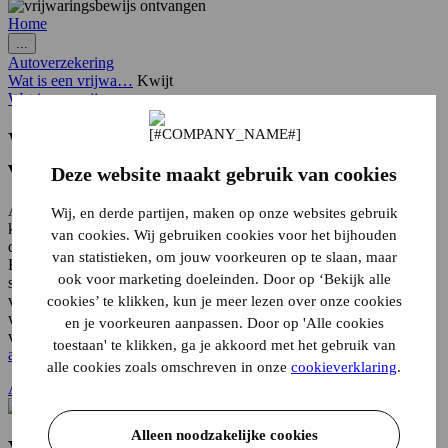
Home
...
Autoverzekering
Wat is een vrijwa…
Kwijt
Wat is een vrijwa…
Wat te doen als je jouw RDW
vrijwaringsbewijs kwijt bent?
Deze website maakt gebruik van cookies
Als je jouw auto verkoopt, krijg je bij het overschrijven van het
Wij, en derde partijen, maken op onze websites gebruik
kenteken altijd een
vrijwaringsbewijs
. Het vrijwaringsbewijs is een
van cookies. Wij gebruiken cookies voor het bijhouden
document dat laat zien dat de auto van eigenaar is gewisseld.
van statistieken, om jouw voorkeuren op te slaan, maar
Hiermee kun je aantonen dat het kenteken niet meer op jouw naam
ook voor marketing doeleinden. Door op ‘Bekijk alle
staat en dat je dus niet meer aansprakelijk bent voor de
verplichtingen van een kentekenhouder, zoals de APK,
cookies’ te klikken, kun je meer lezen over onze cookies
wegenbelasting en een
autoverzekering
. Ben je het
en je voorkeuren aanpassen. Door op 'Alle cookies
vrijwaringsbewijs kwijt? Dan kun je bij de RDW een uittreksel
toestaan' te klikken, ga je akkoord met het gebruik van
aanvragen
. Op Alpina.nl lees je hoe dit precies werkt.
alle cookies zoals omschreven in onze
cookieverklaring
.
Auto verzekering afsluiten? Bereken jouw premie!
Alleen noodzakelijke cookies