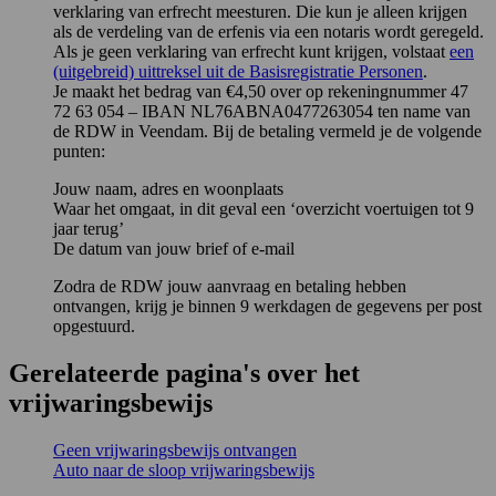
verklaring van erfrecht meesturen. Die kun je alleen krijgen
als de verdeling van de erfenis via een notaris wordt geregeld.
Als je geen verklaring van erfrecht kunt krijgen, volstaat
een
(uitgebreid) uittreksel uit de Basisregistratie Personen
.
Je maakt het bedrag van €4,50 over op rekeningnummer 47
72 63 054 – IBAN NL76ABNA0477263054 ten name van
de RDW in Veendam. Bij de betaling vermeld je de volgende
punten:
Jouw naam, adres en woonplaats
Waar het omgaat, in dit geval een ‘overzicht voertuigen tot 9
jaar terug’
De datum van jouw brief of e-mail
Zodra de RDW jouw aanvraag en betaling hebben
ontvangen, krijg je binnen 9 werkdagen de gegevens per post
opgestuurd.
Gerelateerde pagina's over het
vrijwaringsbewijs
Geen vrijwaringsbewijs ontvangen
Auto naar de sloop vrijwaringsbewijs