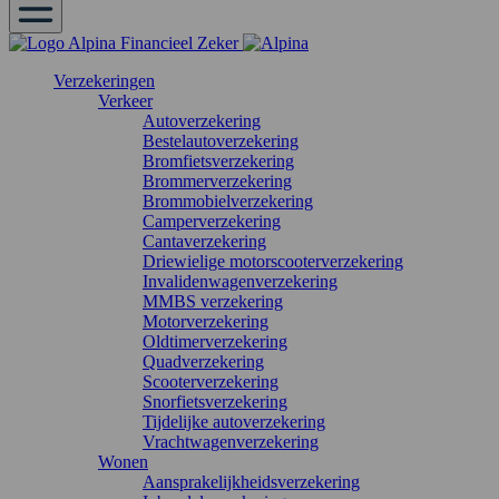
Verzekeringen
Verkeer
Autoverzekering
Bestelautoverzekering
Bromfietsverzekering
Brommerverzekering
Brommobielverzekering
Camperverzekering
Cantaverzekering
Driewielige motorscooterverzekering
Invalidenwagenverzekering
MMBS verzekering
Motorverzekering
Oldtimerverzekering
Quadverzekering
Scooterverzekering
Snorfietsverzekering
Tijdelijke autoverzekering
Vrachtwagenverzekering
Wonen
Aansprakelijkheidsverzekering