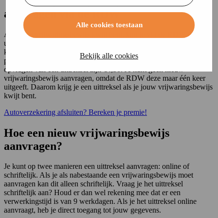
Vrijwaringsbewijs kwijt: nieuwe
aanvragen via de RDW
Alle cookies toestaan
Als je het vrijwaringsbewijs kwijt bent, kun je via de
RDW
een
uittreksel aanvragen van jouw persoonlijke gegevens in het RDW-
kentekenregister. Dit uittreksel bestaat uit alle geregistreerde
Bekijk alle cookies
persoon- en voertuiggegevens tot 9 jaar terug. De kosten voor het
opvragen van een uittreksel zijn €4,50. Je kunt geen nieuw
vrijwaringsbewijs aanvragen, omdat de RDW deze maar één keer
uitgeeft. Daarom krijg je een uittreksel als je jouw vrijwaringsbewijs
kwijt bent.
Autoverzekering afsluiten? Bereken je premie!
Hoe een nieuw vrijwaringsbewijs
aanvragen?
Je kunt op twee manieren een uittreksel aanvragen: online of
schriftelijk. Als je als nabestaande een vrijwaringsbewijs moet
aanvragen kan dit alleen schriftelijk. Vraag je het uittreksel
schriftelijk aan? Houd er dan wel rekening mee dat er een
verwerkingstijd is van 9 werkdagen. Als je het uittreksel online
aanvraagt, heb je direct toegang tot jouw gegevens.