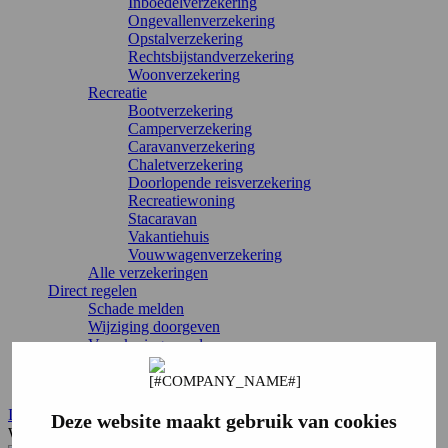
Inboedelverzekering
Ongevallenverzekering
Opstalverzekering
Rechtsbijstandverzekering
Woonverzekering
Recreatie
Bootverzekering
Camperverzekering
Caravanverzekering
Chaletverzekering
Doorlopende reisverzekering
Recreatiewoning
Stacaravan
Vakantiehuis
Vouwwagenverzekering
Alle verzekeringen
Direct regelen
Schade melden
Wijziging doorgeven
Verzekering annuleren
Inloggen
Service & contact
Inloggen
Deze website maakt gebruik van cookies
Waar ben je naar op zoek?