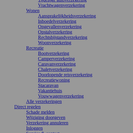
Vrachtwagenverzekering
Wonen
Aansprakelijkheidsverzekering
Inboedelverzekering
Ongevallenverzekering
Opstalverzekering
Rechtsbijstandverzekering
Woonverzekering
Recreatie
Bootverzekering
Camperverzekering
Caravanverzekering
Chaletverzekering
Doorlopende reisverzekering
Recreatiewoning
Stacaravan
Vakantiehuis
Vouwwagenverzekering
Alle verzekeringen
Direct regelen
Schade melden
Wijziging doorgeven
Verzekering annuleren
Inloggen