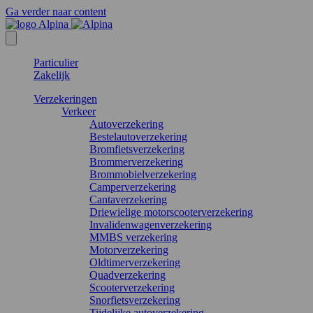
Ga verder naar content
Particulier
Zakelijk
Verzekeringen
Verkeer
Autoverzekering
Bestelautoverzekering
Bromfietsverzekering
Brommerverzekering
Brommobielverzekering
Camperverzekering
Cantaverzekering
Driewielige motorscooterverzekering
Invalidenwagenverzekering
MMBS verzekering
Motorverzekering
Oldtimerverzekering
Quadverzekering
Scooterverzekering
Snorfietsverzekering
Tijdelijke autoverzekering