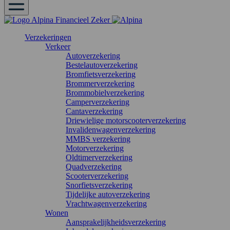
Verzekeringen
Verkeer
Autoverzekering
Bestelautoverzekering
Bromfietsverzekering
Brommerverzekering
Brommobielverzekering
Camperverzekering
Cantaverzekering
Driewielige motorscooterverzekering
Invalidenwagenverzekering
MMBS verzekering
Motorverzekering
Oldtimerverzekering
Quadverzekering
Scooterverzekering
Snorfietsverzekering
Tijdelijke autoverzekering
Vrachtwagenverzekering
Wonen
Aansprakelijkheidsverzekering