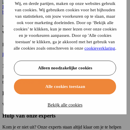
Wij, en derde partijen, maken op onze websites gebruik
Home
bootverzekering
Speedboot verzekeren
van cookies. Wij gebruiken cookies voor het bijhouden
bootverzekering
van statistieken, om jouw voorkeuren op te slaan, maar
ook voor marketing doeleinden. Door op ‘Bekijk alle
Je speedboot
makkelijk
en
snel
cookies’ te klikken, kun je meer lezen over onze cookies
verzekeren
en je voorkeuren aanpassen. Door op 'Alle cookies
toestaan' te klikken, ga je akkoord met het gebruik van
Bereken direct de premie van uw bootverzekering!
alle cookies zoals omschreven in onze
cookieverklaring
.
Bereken premie
14 dagen bedenktijd
Alleen noodzakelijke cookies
Probeer ons product risicovrij met de 14-daagse
tevredenheidsgarantie
Alle cookies toestaan
Een breed aanbod
Wij vergelijken de meeste verzekeraars voor jou
Bekijk alle cookies
Hulp van onze experts
Kom je er niet uit? Onze experts staan altijd klaar om je te helpen