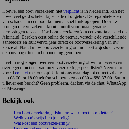
Hoewel een boot verzekeren niet
verplicht
is in Nederland, kan het
u wel veel geld schelen bij schade of ongeluk. De reparatiekosten
van schade aan een boot kunnen al snel flink oplopen. Door uw
boot goed te verzekeren komt u nooit voor onaangename
verrassingen te staan. Uw boot verzekeren kan eenvoudig en snel op
Alpina.nl. Bereken eerst online de premie, vergelijk de verschillende
aanbieders en sluit vervolgens direct de bootverzekering van uw
keuze af. Nadat u uw bootverzekering online heeft afgesloten, wordt
de aanvraag direct in behandeling genomen.
Heeft u nog vragen over een bootverzekering of wilt u liever even
overleggen met een van onze verzekeringsspecialisten? Neem dan
vooral
contact
met ons op! U kunt ons maandag tot en met vrijdag
van 08.00 tot 18.00 telefonisch bereiken op 030 – 688 37 00. Stuurt
u liever een bericht? Geen probleem, dat kan via de chat, WhatsApp
of Messenger.
Bekijk ook
Een bootverzekering afsluiten: waar moet ik op letten?
Welk vaarbewijs heb je nodig?
Wat kost een bootverzekering?
Boot verzekeren zonder vaarbewijs