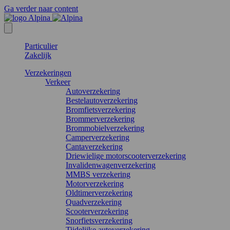
Ga verder naar content
Particulier
Zakelijk
Verzekeringen
Verkeer
Autoverzekering
Bestelautoverzekering
Bromfietsverzekering
Brommerverzekering
Brommobielverzekering
Camperverzekering
Cantaverzekering
Driewielige motorscooterverzekering
Invalidenwagenverzekering
MMBS verzekering
Motorverzekering
Oldtimerverzekering
Quadverzekering
Scooterverzekering
Snorfietsverzekering
Tijdelijke autoverzekering