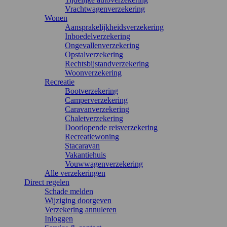
Vrachtwagenverzekering
Wonen
Aansprakelijkheidsverzekering
Inboedelverzekering
Ongevallenverzekering
Opstalverzekering
Rechtsbijstandverzekering
Woonverzekering
Recreatie
Bootverzekering
Camperverzekering
Caravanverzekering
Chaletverzekering
Doorlopende reisverzekering
Recreatiewoning
Stacaravan
Vakantiehuis
Vouwwagenverzekering
Alle verzekeringen
Direct regelen
Schade melden
Wijziging doorgeven
Verzekering annuleren
Inloggen