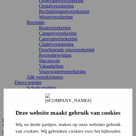
Ongevallenverzekering
Opstalverzekering
Rechtsbijstandverzekering
Woonverzekering
Recreatie
Bootverzekering
Camperverzekering
Caravanverzekering
Chaletverzekering
Doorlopende reisverzekering
Recreatiewoning
Stacaravan
Vakantiehuis
Vouwwagenverzekering
Alle verzekeringen
Direct regelen
Schade melden
Wijziging doorgeven
Verzekering annuleren
Inloggen
Service & contact
Deze website maakt gebruik van cookies
Inloggen
Wij, en derde partijen, maken op onze websites gebruik
Waar ben je naar op zoek?
van cookies. Wij gebruiken cookies voor het bijhouden