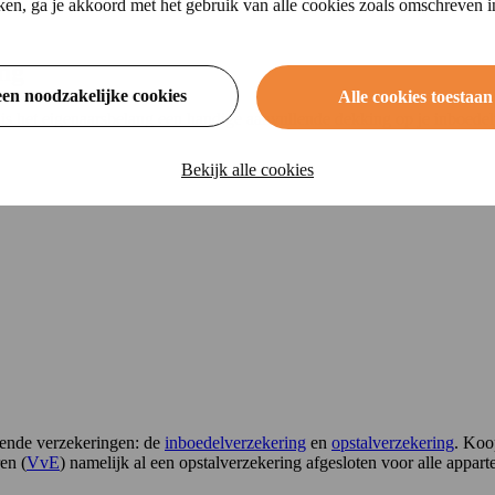
ikken, ga je akkoord met het gebruik van alle cookies zoals omschreven 
ing
een noodzakelijke cookies
Alle cookies toestaan
 het eigenaarsbelang een handige aanvullende dekking op je inboedelve
Bekijk alle cookies
rende verzekeringen: de
inboedelverzekering
en
opstalverzekering
. Koo
en (
VvE
) namelijk al een opstalverzekering afgesloten voor alle appar