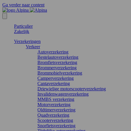
Ga verder naar content
Particulier
Zakelijk
Verzekeringen
Verkeer
Autoverzekering
Bestelautoverzekering
Bromfietsverzekering
Brommerverzekering
Brommobielverzekering
Camperverzekering
Cantaverzekering
Driewielige motorscooterverzekering
Invalidenwagenverzekering
MMBS verzekering
Motorverzekering
Oldtimerverzekering
Quadverzekering
Scooterverzekering
Snorfietsverzekering
Tijdelijke autoverzekering