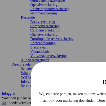
Ongevallenverzekering
Opstalverzekering
Rechtsbijstandverzekering
Woonverzekering
Recreatie
Bootverzekering
Camperverzekering
Caravanverzekering
Chaletverzekering
Doorlopende reisverzekering
Recreatiewoning
Stacaravan
Vakantiehuis
Vouwwagenverzekering
Alle verzekeringen
Direct regelen
Schade melden
Wijziging doorgeven
Verzekering annuleren
D
Inloggen
Service & contact
Inloggen
Wij, en derde partijen, maken op onze websit
Waar ben je naar op zoek?
maar ook voor marketing doeleinden. Door o