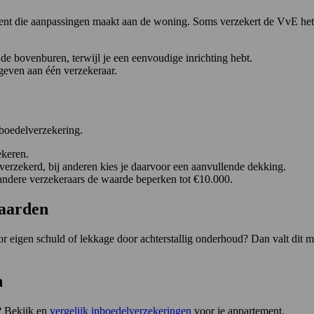
e bent die aanpassingen maakt aan de woning. Soms verzekert de VvE he
de bovenburen, terwijl je een eenvoudige inrichting hebt.
 geven aan één verzekeraar.
nboedelverzekering.
ekeren.
verzekerd, bij anderen kies je daarvoor een aanvullende dekking.
dere verzekeraars de waarde beperken tot €10.000.
waarden
oor eigen schuld of lekkage door achterstallig onderhoud? Dan valt dit
n
? Bekijk en
vergelijk inboedelverzekeringen
voor je appartement.