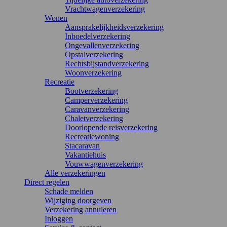
Vrachtwagenverzekering
Wonen
Aansprakelijkheidsverzekering
Inboedelverzekering
Ongevallenverzekering
Opstalverzekering
Rechtsbijstandverzekering
Woonverzekering
Recreatie
Bootverzekering
Camperverzekering
Caravanverzekering
Chaletverzekering
Doorlopende reisverzekering
Recreatiewoning
Stacaravan
Vakantiehuis
Vouwwagenverzekering
Alle verzekeringen
Direct regelen
Schade melden
Wijziging doorgeven
Verzekering annuleren
Inloggen