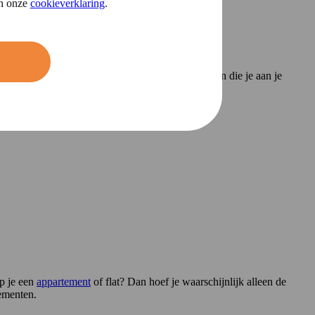
in onze
cookieverklaring
.
rzekering. Je verzekert daarmee de verbeteringen die je aan je
p je een
appartement
of flat? Dan hoef je waarschijnlijk alleen de
tementen.