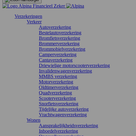
Verzekeringen
Verkeer
Autoverzekering
Bestelautoverzekering
Bromfietsverzekering
Brommerverzekering
Brommobielverzekering
Camperverzekering
Cantaverzekering
Driewielige motorscooterverzekering
Invalidenwagenverzekering
MMBS verzekering
Motorverzekering
Oldtimerverzekering
Quadverzekering
Scooterverzekering
Snorfietsverzekering
Tijdelijke autoverzekering
Vrachtwagenverzekering
Wonen
Aansprakelijkheidsverzekering
Inboedelverzekering