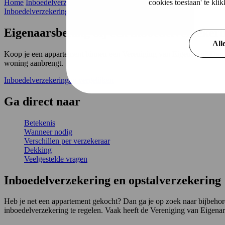
cookies toestaan' te kl
Home
Inboedelverzekering
eigenaarsbelang
Inboedelverzekering
Eigenaarsbelang bij een inboedelverzeker
All
Koop je een appartement binnen een Vereniging van Eigenaren? Dan is
woning aanbrengt.
Inboedelverzekeringen vergelijken
Ga
direct
naar
Betekenis
Wanneer nodig
Verschillen per verzekeraar
Dekking
Veelgestelde vragen
Inboedelverzekering en opstalverzekering
Heb je net een appartement gekocht? Dan ga je op zoek naar bijbeho
inboedelverzekering te regelen. Vaak heeft de Vereniging van Eigenar