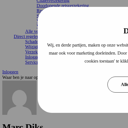
Chaletverzekering
Doorlopende reisverzekering
Recreatiewoning
Stacaravan
Vakantiehuis
Vouwwagenverzekering
D
Alle verzekeringen
Direct regelen
Schade melden
Wij, en derde partijen, maken op onze websit
Wijziging doorgeven
Verzekering annuleren
maar ook voor marketing doeleinden. Door o
Inloggen
cookies toestaan' te kl
Service & contact
Inloggen
Waar ben je naar op zoek?
All
Marc Diks