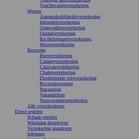
Vrachtwagenverzekering
Wonen
Aansprakelijkheidsverzekering
Inboedelverzekering
Ongevallenverzekering
Opstalverzekering
Rechtsbijstandverzekering
Woonverzekering
Recreatie
Bootverzekering
Camperverzekering
Caravanverzekering
Chaletverzekering
Doorlopende reisverzekering
Recreatiewoning
Stacaravan
Vakantiehuis
Vouwwagenverzekering
Alle verzekeringen
Direct regelen
Schade melden
Wijziging doorgeven
Verzekering annuleren
Inloggen