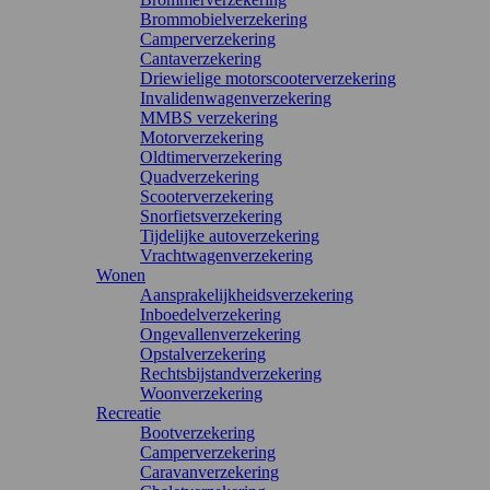
Brommobielverzekering
Camperverzekering
Cantaverzekering
Driewielige motorscooterverzekering
Invalidenwagenverzekering
MMBS verzekering
Motorverzekering
Oldtimerverzekering
Quadverzekering
Scooterverzekering
Snorfietsverzekering
Tijdelijke autoverzekering
Vrachtwagenverzekering
Wonen
Aansprakelijkheidsverzekering
Inboedelverzekering
Ongevallenverzekering
Opstalverzekering
Rechtsbijstandverzekering
Woonverzekering
Recreatie
Bootverzekering
Camperverzekering
Caravanverzekering