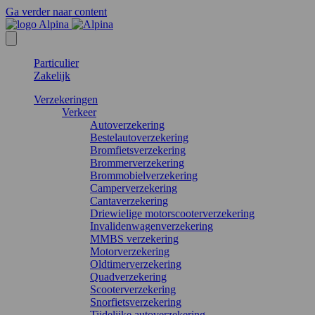
Ga verder naar content
Particulier
Zakelijk
Verzekeringen
Verkeer
Autoverzekering
Bestelautoverzekering
Bromfietsverzekering
Brommerverzekering
Brommobielverzekering
Camperverzekering
Cantaverzekering
Driewielige motorscooterverzekering
Invalidenwagenverzekering
MMBS verzekering
Motorverzekering
Oldtimerverzekering
Quadverzekering
Scooterverzekering
Snorfietsverzekering
Tijdelijke autoverzekering