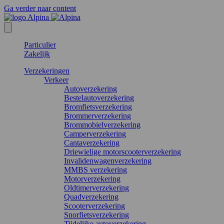
Ga verder naar content
Particulier
Zakelijk
Verzekeringen
Verkeer
Autoverzekering
Bestelautoverzekering
Bromfietsverzekering
Brommerverzekering
Brommobielverzekering
Camperverzekering
Cantaverzekering
Driewielige motorscooterverzekering
Invalidenwagenverzekering
MMBS verzekering
Motorverzekering
Oldtimerverzekering
Quadverzekering
Scooterverzekering
Snorfietsverzekering
Tijdelijke autoverzekering