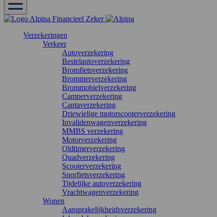
Verzekeringen
Verkeer
Autoverzekering
Bestelautoverzekering
Bromfietsverzekering
Brommerverzekering
Brommobielverzekering
Camperverzekering
Cantaverzekering
Driewielige motorscooterverzekering
Invalidenwagenverzekering
MMBS verzekering
Motorverzekering
Oldtimerverzekering
Quadverzekering
Scooterverzekering
Snorfietsverzekering
Tijdelijke autoverzekering
Vrachtwagenverzekering
Wonen
Aansprakelijkheidsverzekering