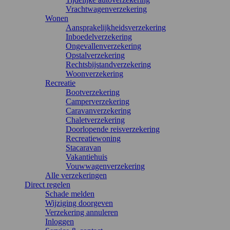
Vrachtwagenverzekering
Wonen
Aansprakelijkheidsverzekering
Inboedelverzekering
Ongevallenverzekering
Opstalverzekering
Rechtsbijstandverzekering
Woonverzekering
Recreatie
Bootverzekering
Camperverzekering
Caravanverzekering
Chaletverzekering
Doorlopende reisverzekering
Recreatiewoning
Stacaravan
Vakantiehuis
Vouwwagenverzekering
Alle verzekeringen
Direct regelen
Schade melden
Wijziging doorgeven
Verzekering annuleren
Inloggen