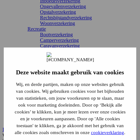
Inboedelverzekering
Ongevallenverzekering
Opstalverzekering
Rechtsbijstandverzekering
Woonverzekering
Recreatie
Bootverzekering
Camperverzekering
Caravanverzekering
Chaletverzekering
Doorlopende reisverzekering
Recreatiewoning
Stacaravan
Deze website maakt gebruik van cookies
Vakantiehuis
Vouwwagenverzekering
Wij, en derde partijen, maken op onze websites gebruik
Alle verzekeringen
Direct regelen
van cookies. Wij gebruiken cookies voor het bijhouden
Schade melden
van statistieken, om jouw voorkeuren op te slaan, maar
Wijziging doorgeven
ook voor marketing doeleinden. Door op ‘Bekijk alle
Verzekering annuleren
cookies’ te klikken, kun je meer lezen over onze cookies
Inloggen
en je voorkeuren aanpassen. Door op 'Alle cookies
Service & contact
toestaan' te klikken, ga je akkoord met het gebruik van
Inloggen
alle cookies zoals omschreven in onze
cookieverklaring
.
Waar ben je naar op zoek?