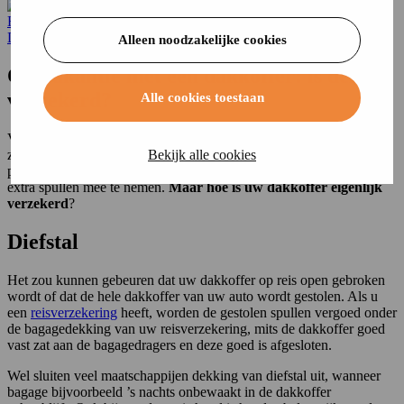
Home
Doorlopende reisv…
dakkoffer
Doorlopende reisv…
Alleen noodzakelijke cookies
Op vakantie met een dakkoffer: is deze
verzekerd?
Alle cookies toestaan
Veel mensen trekken er van de zomer met de auto op uit om van de
zon te genieten in landen als Duitsland, Italië en Frankrijk. Soms
Bekijk alle cookies
past niet alle bagage in de auto en is er een dakkoffer nodig om de
extra spullen mee te nemen.
Maar hoe is uw dakkoffer eigenlijk
verzekerd
?
Diefstal
Het zou kunnen gebeuren dat uw dakkoffer op reis open gebroken
wordt of dat de hele dakkoffer van uw auto wordt gestolen. Als u
een
reisverzekering
heeft, worden de gestolen spullen vergoed onder
de bagagedekking van uw reisverzekering, mits de dakkoffer goed
vast zat aan de bagagedragers en deze goed is afgesloten.
Wel sluiten veel maatschappijen dekking van diefstal uit, wanneer
bagage bijvoorbeeld ’s nachts onbewaakt in de dakkoffer