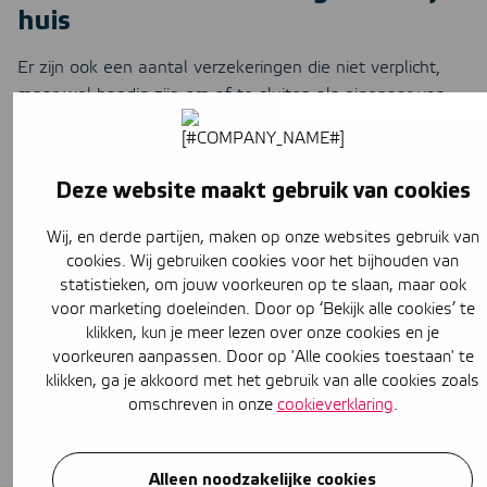
huis
Er zijn ook een aantal verzekeringen die niet verplicht,
maar wel handig zijn om af te sluiten als eigenaar van
een koopwoning.
Deze website maakt gebruik van cookies
Inboedelverzekering
Wij, en derde partijen, maken op onze websites gebruik van
cookies. Wij gebruiken cookies voor het bijhouden van
Aansprakelijkheidsverzekering
statistieken, om jouw voorkeuren op te slaan, maar ook
voor marketing doeleinden. Door op ‘Bekijk alle cookies’ te
klikken, kun je meer lezen over onze cookies en je
Rechtsbijstandverzekering
voorkeuren aanpassen. Door op 'Alle cookies toestaan' te
klikken, ga je akkoord met het gebruik van alle cookies zoals
omschreven in onze
cookieverklaring
.
Woonlastenverzekering
Alleen noodzakelijke cookies