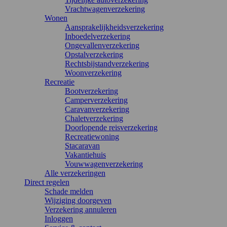
Vrachtwagenverzekering
Wonen
Aansprakelijkheidsverzekering
Inboedelverzekering
Ongevallenverzekering
Opstalverzekering
Rechtsbijstandverzekering
Woonverzekering
Recreatie
Bootverzekering
Camperverzekering
Caravanverzekering
Chaletverzekering
Doorlopende reisverzekering
Recreatiewoning
Stacaravan
Vakantiehuis
Vouwwagenverzekering
Alle verzekeringen
Direct regelen
Schade melden
Wijziging doorgeven
Verzekering annuleren
Inloggen