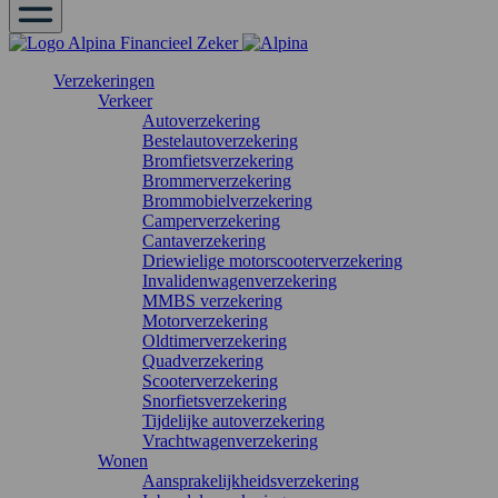
Verzekeringen
Verkeer
Autoverzekering
Bestelautoverzekering
Bromfietsverzekering
Brommerverzekering
Brommobielverzekering
Camperverzekering
Cantaverzekering
Driewielige motorscooterverzekering
Invalidenwagenverzekering
MMBS verzekering
Motorverzekering
Oldtimerverzekering
Quadverzekering
Scooterverzekering
Snorfietsverzekering
Tijdelijke autoverzekering
Vrachtwagenverzekering
Wonen
Aansprakelijkheidsverzekering