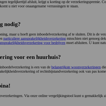
 tegelijkertijd afsluit, krijgt u korting op de verzekeringspremie. Co
 komt u niet voor onaangename verrassingen te staan.
g nodig?
ing, maar u hoeft geen inboedelverzekering af te sluiten. Dit is de ver
een
particuliere aansprakelijkheidsverzekering
misschien niet genoeg dekk
ansprakelijkheidsverzekering voor bedrijven
moet afsluiten. U kunt nat
ering voor een huurhuis?
n inboedelverzekering is een van de
belangrijkste woonverzekeringen
die
akelijkheidsverzekering of rechtsbijstandverzekering ook van pas komen
pina!
erzekeringen. Via onze online vergelijkingstool kunt u gemakkelijk all