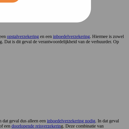
 een
opstalverzekering
en een
inboedelverzekering
. Hiermee is zowel
. Dat is dit geval de verantwoordelijkheid van de verhuurder. Op
in dat geval dus alleen een
inboedelverzekering nodig
. In dat geval
of een
doorlopende reisverzekerin
g. Deze combinatie van