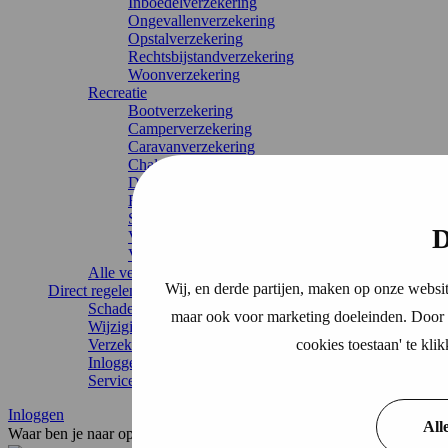
Inboedelverzekering
Ongevallenverzekering
Opstalverzekering
Rechtsbijstandverzekering
Woonverzekering
Recreatie
Bootverzekering
Camperverzekering
Caravanverzekering
Chaletverzekering
Doorlopende reisverzekering
Recreatiewoning
Stacaravan
D
Vakantiehuis
Vouwwagenverzekering
Alle verzekeringen
Wij, en derde partijen, maken op onze websit
Direct regelen
Schade melden
maar ook voor marketing doeleinden. Door o
Wijziging doorgeven
Verzekering annuleren
cookies toestaan' te kl
Inloggen
Service & contact
Inloggen
All
Waar ben je naar op zoek?