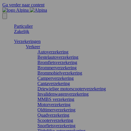
Ga verder naar content
Particulier
Zakelijk
Verzekeringen
Verkeer
Autoverzekering
Bestelautoverzekering
Bromfietsverzekering
Brommerverzekering
Brommobielverzekering
Camperverzekering
Cantaverzekering
Driewielige motorscooterverzekering
Invalidenwagenverzekering
MMBS verzekering
Motorverzekering
Oldtimerverzekering
Quadverzekering
Scooterverzekering
Snorfietsverzekering
Tijdelijke autoverzekering