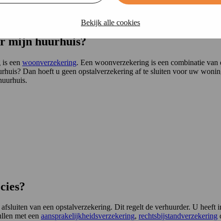
Bekijk alle cookies
or mijn huurhuis?
 is een
woonverzekering
. Een woonverzekering is een combinatie van
huis? Dan hoeft u geen opstalverzekering af te sluiten voor uw woning
huurhuis.
cies?
afsluiten van een opstalverzekering. Dit regelt de verhuurder. U heeft 
ullen met een
aansprakelijkheidsverzekering
,
rechtsbijstandverzekering