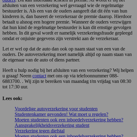
afsluiten van een verzekering wel gevraagd wie de regelmatige
bestuurder is. Als een van de ouders aangeeft dat dit één van hun
kinderen is, dan baseert de verzekeraar de premie daarop. Hierdoor
betaalt u alsnog een hogere premie. Wanneer de ouders verzwijgen
dat hun kind de regelmatige bestuurder is kan dit ernstige gevolgen
hebben. In dit geval wordt er namelijk verzekeringsfraude gepleegd
omdat er onjuiste gegevens zijn verstrekt aan de verzekeraar.
Let er wel op dat de auto dan ook op naam staat van een van de
ouders. De autoverzekering moet namelijk altijd op naam staan van
de eigenaar van de auto of diens partner.
Heeft u hulp nodig bij het afsluiten van een verzekering? Wij helpen
u graag! Neem
contact
met ons op via telefoonnummer 088-
6883700. . Wij zijn te bereiken van maandag t/m vrijdag van 08:30
tot 17:30 uur.
Lees ook:
Voordelige autoverzekering voor studenten
Studentenkamer gevonden! Wat moet u regelen?
Moeten studenten ook een inboedelverzekering hebben?
Aansprakelijkheidsverzekering student
Verzekering tegen diefstal
Moeten studenten ook een inboedelverzekering hebben?