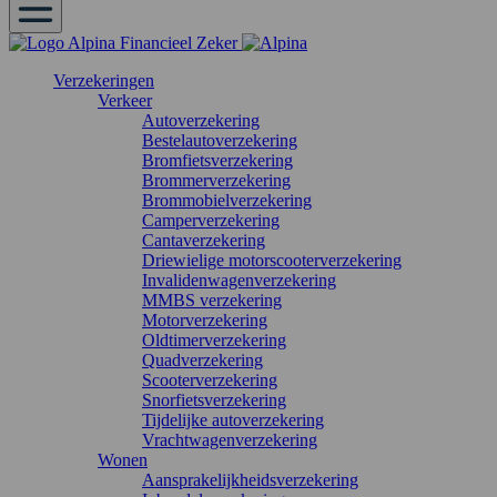
Verzekeringen
Verkeer
Autoverzekering
Bestelautoverzekering
Bromfietsverzekering
Brommerverzekering
Brommobielverzekering
Camperverzekering
Cantaverzekering
Driewielige motorscooterverzekering
Invalidenwagenverzekering
MMBS verzekering
Motorverzekering
Oldtimerverzekering
Quadverzekering
Scooterverzekering
Snorfietsverzekering
Tijdelijke autoverzekering
Vrachtwagenverzekering
Wonen
Aansprakelijkheidsverzekering