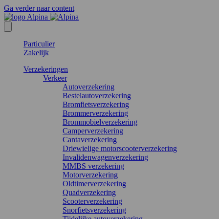
Ga verder naar content
Particulier
Zakelijk
Verzekeringen
Verkeer
Autoverzekering
Bestelautoverzekering
Bromfietsverzekering
Brommerverzekering
Brommobielverzekering
Camperverzekering
Cantaverzekering
Driewielige motorscooterverzekering
Invalidenwagenverzekering
MMBS verzekering
Motorverzekering
Oldtimerverzekering
Quadverzekering
Scooterverzekering
Snorfietsverzekering
Tijdelijke autoverzekering