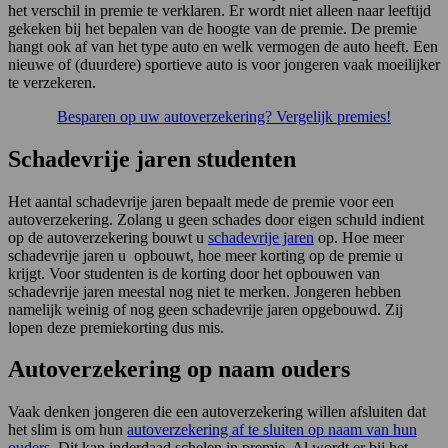
het verschil in premie te verklaren. Er wordt niet alleen naar leeftijd
gekeken bij het bepalen van de hoogte van de premie. De premie
hangt ook af van het type auto en welk vermogen de auto heeft. Een
nieuwe of (duurdere) sportieve auto is voor jongeren vaak moeilijker
te verzekeren.
Besparen op uw autoverzekering? Vergelijk premies!
Schadevrije jaren studenten
Het aantal schadevrije jaren bepaalt mede de premie voor een
autoverzekering. Zolang u geen schades door eigen schuld indient
op de autoverzekering bouwt u
schadevrije jaren
op. Hoe meer
schadevrije jaren u opbouwt, hoe meer korting op de premie u
krijgt. Voor studenten is de korting door het opbouwen van
schadevrije jaren meestal nog niet te merken. Jongeren hebben
namelijk weinig of nog geen schadevrije jaren opgebouwd. Zij
lopen deze premiekorting dus mis.
Autoverzekering op naam ouders
Vaak denken jongeren die een autoverzekering willen afsluiten dat
het slim is om hun
autoverzekering af te sluiten op naam van hun
ouders
. Dit kan inderdaad schelen in premie. Al wordt er bij het