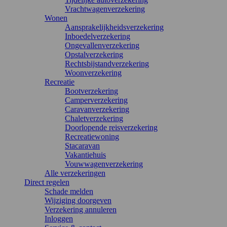
Vrachtwagenverzekering
Wonen
Aansprakelijkheidsverzekering
Inboedelverzekering
Ongevallenverzekering
Opstalverzekering
Rechtsbijstandverzekering
Woonverzekering
Recreatie
Bootverzekering
Camperverzekering
Caravanverzekering
Chaletverzekering
Doorlopende reisverzekering
Recreatiewoning
Stacaravan
Vakantiehuis
Vouwwagenverzekering
Alle verzekeringen
Direct regelen
Schade melden
Wijziging doorgeven
Verzekering annuleren
Inloggen