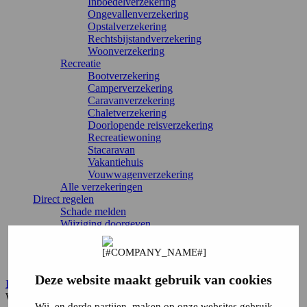
Inboedelverzekering
Ongevallenverzekering
Opstalverzekering
Rechtsbijstandverzekering
Woonverzekering
Recreatie
Bootverzekering
Camperverzekering
Caravanverzekering
Chaletverzekering
Doorlopende reisverzekering
Recreatiewoning
Stacaravan
Vakantiehuis
Vouwwagenverzekering
Alle verzekeringen
Direct regelen
Schade melden
Wijziging doorgeven
Verzekering annuleren
Inloggen
Service & contact
Deze website maakt gebruik van cookies
Inloggen
Waar ben je naar op zoek?
Wij, en derde partijen, maken op onze websites gebruik