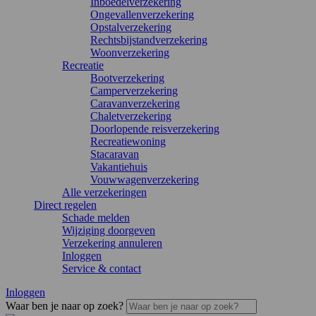
Inboedelverzekering
Ongevallenverzekering
Opstalverzekering
Rechtsbijstandverzekering
Woonverzekering
Recreatie
Bootverzekering
Camperverzekering
Caravanverzekering
Chaletverzekering
Doorlopende reisverzekering
Recreatiewoning
Stacaravan
Vakantiehuis
Vouwwagenverzekering
Alle verzekeringen
Direct regelen
Schade melden
Wijziging doorgeven
Verzekering annuleren
Inloggen
Service & contact
Inloggen
Waar ben je naar op zoek?