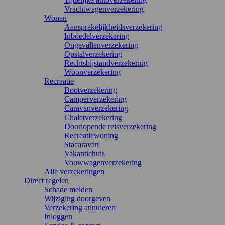
Vrachtwagenverzekering
Wonen
Aansprakelijkheidsverzekering
Inboedelverzekering
Ongevallenverzekering
Opstalverzekering
Rechtsbijstandverzekering
Woonverzekering
Recreatie
Bootverzekering
Camperverzekering
Caravanverzekering
Chaletverzekering
Doorlopende reisverzekering
Recreatiewoning
Stacaravan
Vakantiehuis
Vouwwagenverzekering
Alle verzekeringen
Direct regelen
Schade melden
Wijziging doorgeven
Verzekering annuleren
Inloggen