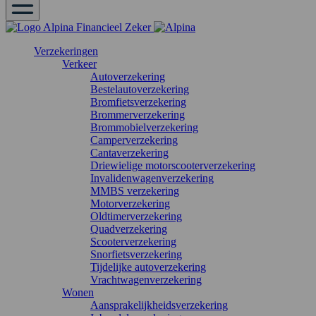
Verzekeringen
Verkeer
Autoverzekering
Bestelautoverzekering
Bromfietsverzekering
Brommerverzekering
Brommobielverzekering
Camperverzekering
Cantaverzekering
Driewielige motorscooterverzekering
Invalidenwagenverzekering
MMBS verzekering
Motorverzekering
Oldtimerverzekering
Quadverzekering
Scooterverzekering
Snorfietsverzekering
Tijdelijke autoverzekering
Vrachtwagenverzekering
Wonen
Aansprakelijkheidsverzekering