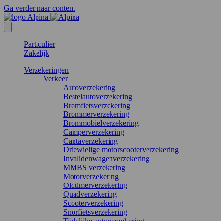
Ga verder naar content
Particulier
Zakelijk
Verzekeringen
Verkeer
Autoverzekering
Bestelautoverzekering
Bromfietsverzekering
Brommerverzekering
Brommobielverzekering
Camperverzekering
Cantaverzekering
Driewielige motorscooterverzekering
Invalidenwagenverzekering
MMBS verzekering
Motorverzekering
Oldtimerverzekering
Quadverzekering
Scooterverzekering
Snorfietsverzekering
Tijdelijke autoverzekering