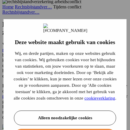
Home
Rechtsbijstandver…
Tijdens conflict
Rechtsbijstandver…
Rechtsbijstandverzekering afsluiten nog
zin tijdens een conflict?
Deze website maakt gebruik van cookies
Vaak denkt men pas aan het afsluiten van een
rechtsbijstandverzekering
op het moment dat het nodig is,
Wij, en derde partijen, maken op onze websites gebruik
bijvoorbeeld als er al een conflict gaande is. Een conflict zit in een
van cookies. Wij gebruiken cookies voor het bijhouden
klein hoekje. Of het nu gaat om gedwongen ontslag, een burenruzie
of een verkeersconflict: rechtsbijstand komt dan goed van pas. Maar
van statistieken, om jouw voorkeuren op te slaan, maar
heeft het afsluiten van een rechtsbijstandverzekering wel zin tijdens
ook voor marketing doeleinden. Door op ‘Bekijk alle
een lopend conflict?
cookies’ te klikken, kun je meer lezen over onze cookies
en je voorkeuren aanpassen. Door op 'Alle cookies
Een rechtsbijstandverzekering biedt helaas geen dekking bij lopende
of voorziene conflicten. Dit betekent dat wanneer je pas een
toestaan' te klikken, ga je akkoord met het gebruik van
rechtsbijstandverzekering afsluit
terwijl je al een conflict hebt, je hier
alle cookies zoals omschreven in onze
cookieverklaring
.
geen rechtshulp bij krijgt. Hetzelfde geldt voor een conflict dat je
had zien aankomen, zoals bijvoorbeeld bij een aangekondigde
reorganisatie. Toch kan het ook tijdens een conflict verstandig zijn
om een rechtsbijstandverzekering af te sluiten.
Alleen noodzakelijke cookies