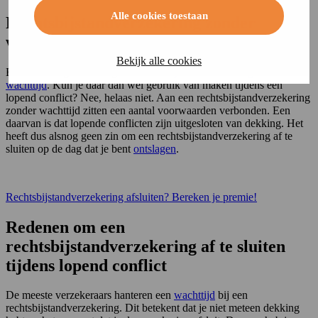
Alle cookies toestaan
Rechtsbijstandverzekering zonder
wachttijd: wel dekking tijdens conflict?
Bekijk alle cookies
Er bestaan tegenwoordig ook
rechtsbijstandverzekeringen zonder
wachttijd
. Kun je daar dan wel gebruik van maken tijdens een
lopend conflict? Nee, helaas niet. Aan een rechtsbijstandverzekering
zonder wachttijd zitten een aantal voorwaarden verbonden. Een
daarvan is dat lopende conflicten zijn uitgesloten van dekking. Het
heeft dus alsnog geen zin om een rechtsbijstandverzekering af te
sluiten op de dag dat je bent
ontslagen
.
Rechtsbijstandverzekering afsluiten? Bereken je premie!
Redenen om een
rechtsbijstandverzekering af te sluiten
tijdens lopend conflict
De meeste verzekeraars hanteren een
wachttijd
bij een
rechtsbijstandverzekering. Dit betekent dat je niet meteen dekking