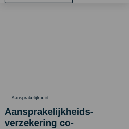
je
naar
op
zoek?
Aansprakelijkheid…
Aansprakelijkheids­
verzekering co­