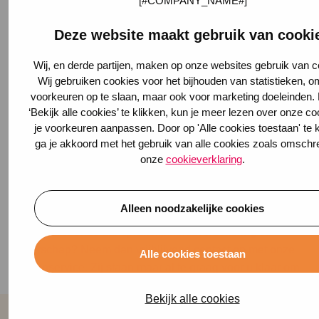
kan met u doornemen waar u op moet letten en hoe u
verzekerd bent. Het is ook verstandig aan te geven dat u
Deze website maakt gebruik van cooki
gescheiden bent, dan kan de verzekeraar hier rekening
mee houden.
Wij, en derde partijen, maken op onze websites gebruik van c
Sluit uw
Wij gebruiken cookies voor het bijhouden van statistieken, o
aansprakelijkheidsverzekering co-
voorkeuren op te slaan, maar ook voor marketing doeleinden.
ouderschap af via Alpina:
‘Bekijk alle cookies’ te klikken, kun je meer lezen over onze c
je voorkeuren aanpassen. Door op 'Alle cookies toestaan' te k
eenvoudig en betaalbaar
ga je akkoord met het gebruik van alle cookies zoals omschr
onze
cookieverklaring
.
Overweegt u een aansprakelijkheidsverzekering co-
ouderschap af te sluiten? Sluit deze dan nu nog af via
Alpina! Wij hebben de juiste dekkingen voor elke situatie.
Alleen noodzakelijke cookies
Altijd tegen de scherpste premies. Heeft u nog twijfels of
vragen over onze aansprakelijkheidsverzekering co-
ouderschap? Neem dan vrijblijvend
contact
op met onze
Alle cookies toestaan
klantenservice. Zij staan maar al te graag voor u klaar om
al uw vragen te beantwoorden.
Bekijk alle cookies