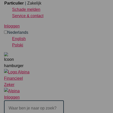
Ga verder naar content
Particulier
Zakelijk
Schade melden
Service & contact
Particulier
Zakelijk
Inloggen
Nederlands
Verzekeringen
English
Polski
Direct regelen
Schade melden
Service & contact
Zoeken
Inloggen
NEDERLANDS
ENGLISH
POLSKI
Inloggen
Waar
ben