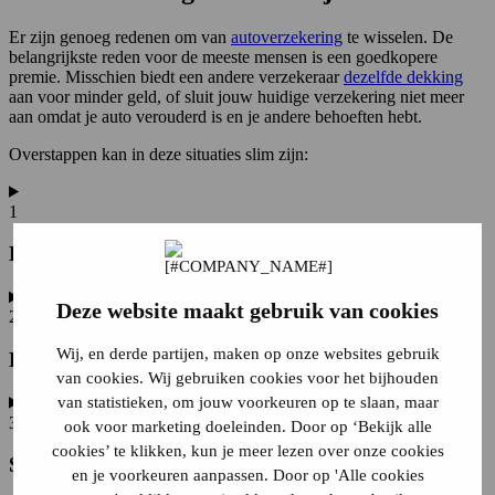
Er zijn genoeg redenen om van
autoverzekering
te wisselen. De
belangrijkste reden voor de meeste mensen is een goedkopere
premie. Misschien biedt een andere verzekeraar
dezelfde dekking
aan voor minder geld, of sluit jouw huidige verzekering niet meer
aan omdat je auto verouderd is en je andere behoeften hebt.
Overstappen kan in deze situaties slim zijn:
1
Lagere premie
Deze website maakt gebruik van cookies
2
Wij, en derde partijen, maken op onze websites gebruik
Een betere dekking
van cookies. Wij gebruiken cookies voor het bijhouden
van statistieken, om jouw voorkeuren op te slaan, maar
3
ook voor marketing doeleinden. Door op ‘Bekijk alle
cookies’ te klikken, kun je meer lezen over onze cookies
Schadevrije jaren beter benutten
en je voorkeuren aanpassen. Door op 'Alle cookies