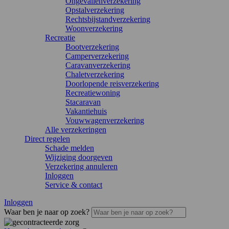
Ongevallenverzekering
Opstalverzekering
Rechtsbijstandverzekering
Woonverzekering
Recreatie
Bootverzekering
Camperverzekering
Caravanverzekering
Chaletverzekering
Doorlopende reisverzekering
Recreatiewoning
Stacaravan
Vakantiehuis
Vouwwagenverzekering
Alle verzekeringen
Direct regelen
Schade melden
Wijziging doorgeven
Verzekering annuleren
Inloggen
Service & contact
Inloggen
Waar ben je naar op zoek?