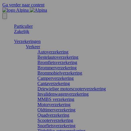
Ga verder naar content
Particulier
Zakelijk
Verzekeringen
Verkeer
Autoverzekering
Bestelautoverzekering
Bromfietsverzekering
Brommerverzekering
Brommobielverzekering
Camperverzekering
Cantaverzekering
Driewielige motorscooterverzekering
Invalidenwagenverzekering
MMBS verzekering
Motorverzekering
Oldtimerverzekering
Quadverzekering
Scooterverzekering
Snorfietsverzekering
Tijdelijke autoverzekering