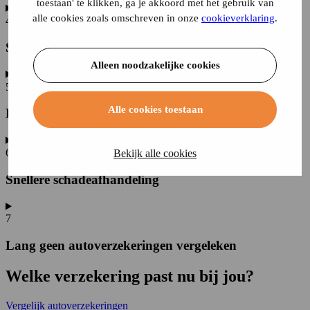
toestaan' te klikken, ga je akkoord met het gebruik van
alle cookies zoals omschreven in onze
cookieverklaring
.
4
Situaties veranderen
Alleen noodzakelijke cookies
5
Alle cookies toestaan
Extra opties of pakketten
6
Bekijk alle cookies
Snellere schadeafhandeling
7
Lang geen autoverzekeringen vergeleken
Welke verzekering past nu bij jou?
Vergelijk autoverzekeringen