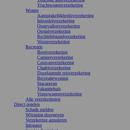
Vrachtwagenverzekering
Wonen
Aansprakelijkheidsverzekering
Inboedelverzekering
Ongevallenverzekering
Opstalverzekering
Rechtsbijstandverzekering
Woonverzekering
Recreatie
Bootverzekering
Camperverzekering
Caravanverzekering
Chaletverzekering
Doorlopende reisverzekering
Recreatiewoning
Stacaravan
Vakantiehuis
Vouwwagenverzekering
Alle verzekeringen
Direct regelen
Schade melden
Wijziging doorgeven
Verzekering annuleren
Inloggen