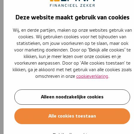
een strafblad?
U kunt alleen via een tussenpersoon een verzekering
Deze website maakt gebruik van cookies
afsluiten bij de Vereende. Voor een vrijblijvende offerte
kunt u telefonisch contact met ons opnemen. Het is op
Wij, en derde partijen, maken op onze websites gebruik van
dit moment nog niet mogelijk om deze offerte online aan
cookies. Wij gebruiken cookies voor het bijhouden van
te vragen.
statistieken, om jouw voorkeuren op te slaan, maar ook
voor marketing doeleinden. Door op ‘Bekijk alle cookies’ te
Houd er rekening mee dat we hierbij gegevens over uw
klikken, kun je meer lezen over onze cookies en je
woning en inboedel nodig hebben en dat u die paraat
voorkeuren aanpassen. Door op 'Alle cookies toestaan' te
heeft.
klikken, ga je akkoord met het gebruik van alle cookies zoals
Hoe wordt de waarde van de
omschreven in onze
cookieverklaring
.
inboedel berekend?
Om de globale waarde van de inboedel te berekenen
Alleen noodzakelijke cookies
kan er gebruik gemaakt worden van de
inboedelwaardemeter. Vaak geeft deze ook garantie
Alle cookies toestaan
tegen onderverzekering voor een bepaalde periode,
doorgaans is dit vijf jaar. Hiermee voorkomt dat u bij elke
aankoop een melding moet maken naar de verzekeraar