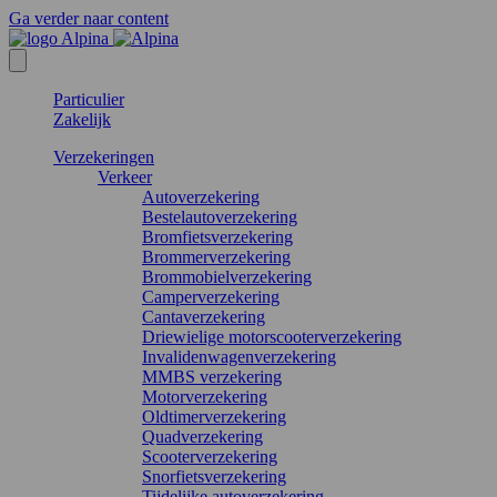
Ga verder naar content
Particulier
Zakelijk
Verzekeringen
Verkeer
Autoverzekering
Bestelautoverzekering
Bromfietsverzekering
Brommerverzekering
Brommobielverzekering
Camperverzekering
Cantaverzekering
Driewielige motorscooterverzekering
Invalidenwagenverzekering
MMBS verzekering
Motorverzekering
Oldtimerverzekering
Quadverzekering
Scooterverzekering
Snorfietsverzekering
Tijdelijke autoverzekering