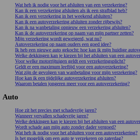
Wat heb ik nodig voor het afsluiten van een verzekering?
Kan ik een verzekering afsluiten als ik een strafblad heb?
Kan ik een verzekering in het weekend afsluiten?
Kan ik een autoverzekering afsluiten zonder rijbewijs?
Kan ik na wanbetaling opnieuw een verzekering afsluiten?
Kan ik de autoverzekering op naam van mijn partner zetten?
Mijn verzekering wordt geweigerd, wat nu?
Autoverzekering op naam ouders een goed idee?
Ik heb een nieuwe auto gekocht: hoe kan ik mijn huidige autov
Welke dekkingen kan je kiezen bij het afsluiten van een autove
Voor welke motorrijtuigen geldt een verzekeringsplicht?
Geldt er een maximum leeftijd voor een autoverzekering?
Wat zijn de gevolgen van wanbetaling voor mijn verzekering?
Hoe kan ik een tijdelijke autoverzekering afsluiten?
Waarom betalen jongeren meer voor een autoverzekering?
Auto
Hoe zit het precies met schadevrije jaren?
Wanneer vervallen schadevrije jaren?
Welke dekkingen kan je kiezen bij het afsluiten van een autove
Wordt schade aan mijn auto zonder dader vergoed?
Wat heb ik nodig voor het afsluiten voor een autoverzekering?
Is het mogelijk om een auto te verzekeren op zaterdag?