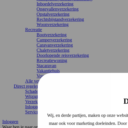
Inboedelverzekering
Ongevallenverzekering
Opstalverzekering
Rechtsbijstandverzekering
Woonverzekering
Recreatie
Bootverzekering
Camperverzekering
Caravanverzekering
Chaletverzekering
Doorlopende reisverzekering
Recreatiewoning
Stacaravan
Vakantiehuis
Vouwwagenverzekering
Alle verzekeringen
Direct regelen
Schade melden
Wijziging doorgeven
D
Verzekering annuleren
Inloggen
Service & contact
Wij, en derde partijen, maken op onze websit
Inloggen
maar ook voor marketing doeleinden. Door o
Waar ben je naar op zoek?