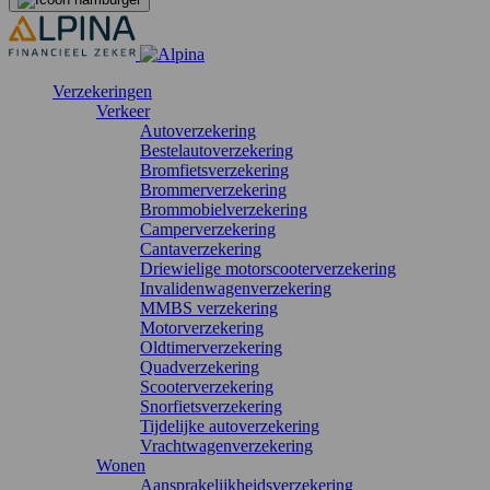
Verzekeringen
Verkeer
Autoverzekering
Bestelautoverzekering
Bromfietsverzekering
Brommerverzekering
Brommobielverzekering
Camperverzekering
Cantaverzekering
Driewielige motorscooterverzekering
Invalidenwagenverzekering
MMBS verzekering
Motorverzekering
Oldtimerverzekering
Quadverzekering
Scooterverzekering
Snorfietsverzekering
Tijdelijke autoverzekering
Vrachtwagenverzekering
Wonen
Aansprakelijkheidsverzekering