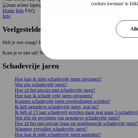
cookies toestaan' te kl
Home
Info
FAQ
Info
Veelgestelde
vragen
All
Heb je een vraag? Kijk dan eerst bij onze veelgestelde vragen. Hieron
Kom je er niet uit? Neem dan
contact met ons
op.
Schadevrije jaren
Hoe kan ik mijn schadevrije jaren opvragen?
Wat zijn schadevrije jaren?
Hoe zit het precies met schadevrije jaren?
Hoe kan ik schade vrije jaren opvragen?
Kunnen schadevrije jaren overgedragen worden?
Ik heb negatieve schadevrije jaren, wat nu?
Ik heb al 15 jaar schadevrij gereden maar nog maar 5 schadevrij
Wat zijn de gevolgen van negatieve schadevrije jaren?
Hoe zit het met private lease en opgebouwde schadevrije jaren?
Wanneer vervallen schadevrije jaren?
Hoe kan ik mijn schadevrije jaren aantonen?