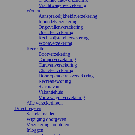
Vrachtwagenverzekering
Wonen
Aansprakelijkheidsverzekering
Inboedelverzekering
Ongevallenverzekering
Opstalverzekering
Rechtsbijstandverzekering
Woonverzekering
Recreatie
Bootverzekering
Camperverzekering
Caravanverzekering
Chaletverzekering
Doorlopende reisverzekering
Recreatiewoning
Stacaravan
Vakantiehuis
Vouwwagenverzekering
Alle verzekeringen
Direct regelen
Schade melden
Wijziging doorgeven
Verzekering annuleren
Inloggen