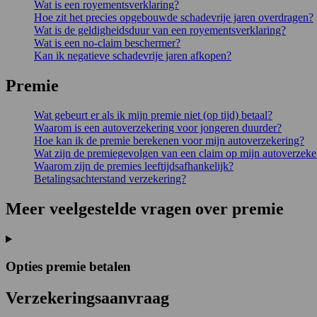
Wat is een royementsverklaring?
Hoe zit het precies opgebouwde schadevrije jaren overdragen?
Wat is de geldigheidsduur van een royementsverklaring?
Wat is een no-claim beschermer?
Kan ik negatieve schadevrije jaren afkopen?
Premie
Wat gebeurt er als ik mijn premie niet (op tijd) betaal?
Waarom is een autoverzekering voor jongeren duurder?
Hoe kan ik de premie berekenen voor mijn autoverzekering?
Wat zijn de premiegevolgen van een claim op mijn autoverzeke
Waarom zijn de premies leeftijdsafhankelijk?
Betalingsachterstand verzekering?
Meer veelgestelde vragen over premie
Opties premie betalen
Verzekeringsaanvraag