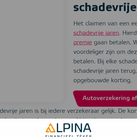
schadevrije
Het claimen van een ee
schadevrije jaren
. Hier
premie
gaan betalen. W
voordeliger zijn om dez
betalen. Bij elke schade
schadevrije jaren terug
opgebouwde korting.
Autoverzekering af
vrije jaren is bij iedere verzekeraar gelijk. De kor
vrije jaren kan echter wel bij iedere verzekeraar
schadeclaim bij de ene verzekeringsmaatschappij e