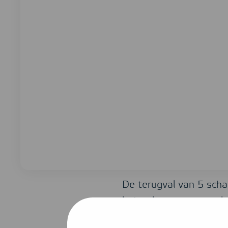
De terugval van 5 schade
het opbouwen van schade
het zijn dat u na een 