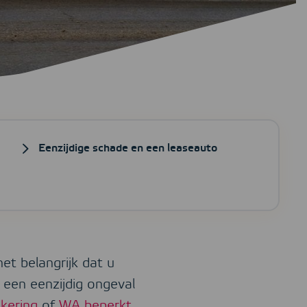
Eenzijdige schade en een leaseauto
t belangrijk dat u
 een eenzijdig ongeval
kering
of
WA beperkt