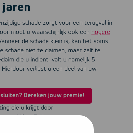
 jaren
nzijdige schade zorgt voor een terugval in
door moet u waarschijnlijk ook een
hogere
anneer de schade klein is, kan het soms
e schade niet te claimen, maar zelf te
claim die u indient, valt u namelijk 5
. Hierdoor verliest u een deel van uw
sluiten? Bereken jouw premie!
ting die u krijgt door
 verschillen. Zo kan
en stuk minder korting