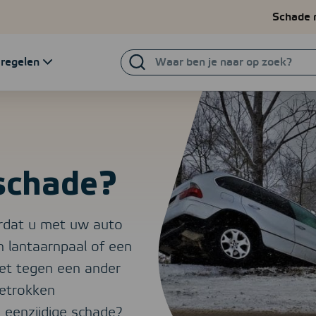
Schade 
Waar
 regelen
ben
je
naar
op
zoek?
 schade?
ordat u met uw auto
n lantaarnpaal of een
iet tegen een ander
betrokken
g
eenzijdige schade?