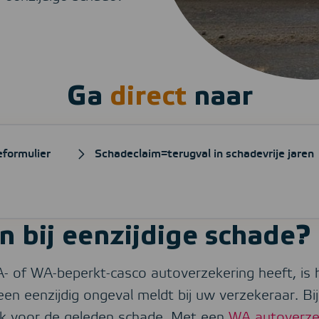
Ga
direct
naar
formulier
Schadeclaim=terugval in schadevrije jaren
n bij eenzijdige schade?
of WA-beperkt-casco autoverzekering heeft, is he
en eenzijdig ongeval meldt bij uw verzekeraar. Bij
ijk voor de geleden schade. Met een
WA autoverze