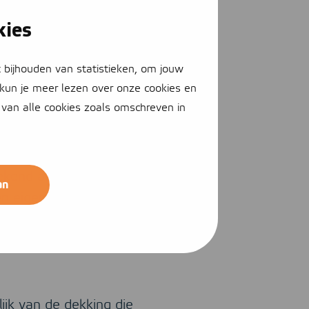
erwaarloosbaar is.
kies
leaseauto? Ook dan is
t bijhouden van statistieken, om jouw
, kun je meer lezen over onze cookies en
bben namelijk altijd een
 van alle cookies zoals omschreven in
ook altijd bij het
handelen. Is de schade
s kunt u recht hebben
tekend aan het begin
an
 eigen risico.
 u over bepaalde zaken
ijk van de dekking die