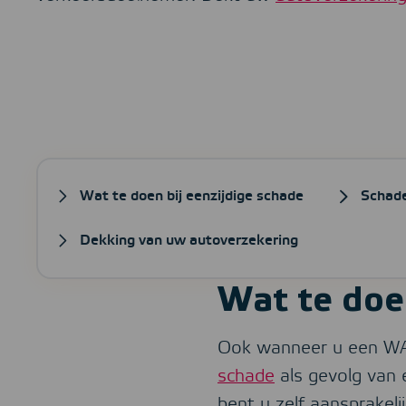
Wat te doen bij eenzijdige schade
Schade
Dekking van uw autoverzekering
Wat te doe
Ook wanneer u een WA- 
schade
als gevolg van e
bent u zelf aansprakel