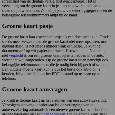
screenshot van de digitale versie, niet geaccepteerd. Het is
verstandig om de groene kaart in je auto te bewaren en hem op te
slaan op jouw telefoon. Zo heb je jouw verzekeringsgegevens en de
belangrijke telefoonnummers altijd bij de hand.
Groene kaart p
asje
De groene kaart kan zowel een pasje als een document zijn. Omdat
steeds meer verzekeraars de groene kaart niet meer opsturen, maar
digitaal delen, is het steeds minder vaak een pasje. Je kunt het
document zelf op wit papier uitprinten. Hoewel het in Nederland
niet
verplicht
is om een groene kaart bij je te hebben in de auto,
wordt het wel aangeraden. Op de groene kaart staan namelijk ook
belangrijke telefoonnummers die je nodig hebt bij pech of schade.
Een digitale groene kaart kun je dus het beste ook altijd bij je
houden, bijvoorbeeld door het PDF bestand op te slaan op je
telefoon.
Groene kaart aanvragen
Je krijgt je groene kaart na het afsluiten van een autoverzekering.
Vervolgens ontvang je ieder jaar bij de verlenging van je
autoverzekering automatisch een nieuwe groene kaart. Je hoeft de
groene kaart dus niet zelf
aan te vragen
. Op de groene kaart staan