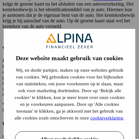
krijgt de groene kaart na het afsluiten van een autoverzekering. Het
kentekenbewijs is het identificatiemiddel van je auto. Hiermee kun
je aantonen dat je de eigenaar bent van de auto. Het kentekenbewijs
krijg je bij aanschaf van de auto. Op de groene kaart staat wel het
kenteken van de auto vermeld.
Wanneer moet je de groene kaart bij je hebben?
Deze website maakt gebruik van cookies
In Nederland is het sinds 1972 niet meer verplicht om de groene
kaart voor je auto bij je te hebben. Het is echter wel aan te raden om
Wij, en derde partijen, maken op onze websites gebruik
de groene kaart altijd mee te nemen wanneer je met de auto op pad
van cookies. Wij gebruiken cookies voor het bijhouden
gaat. Er staat namelijk veel nuttige gegevens op de kaart. Mocht je
met pech onderweg staan of betrokken raken bij een ongeluk heb je
van statistieken, om jouw voorkeuren op te slaan, maar
altijd je verzekeringsgegevens en belangrijke telefoonnummers bij
ook voor marketing doeleinden. Door op ‘Bekijk alle
de hand.
cookies’ te klikken, kun je meer lezen over onze cookies
en je voorkeuren aanpassen. Door op 'Alle cookies
Voor niet-gekentekende voertuigen, zoals tractoren, moet je in
Nederland wel de groene kaart bij je hebben.
toestaan' te klikken, ga je akkoord met het gebruik van
alle cookies zoals omschreven in onze
cookieverklaring
.
Groene kaart nummer
Op iedere groene kaart staat een groene kaart nummer. Dit is een