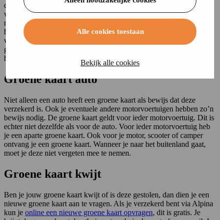
Alleen noodzakelijke cookies
combinatie van het polisnummer van je autoverzekering, de
verzekeraarscode en de code van het land waarin je woont. Het
nummer moet je invullen op het Europees schadeformulier. Naast
Alle cookies toestaan
het nummer, staan alle verzekeringsgegevens er beknopt op. Het is
verstandig om de groene kaart altijd mee te nemen als je de weg op
gaat. Je weet maar nooit wanneer je het groene kaart nummer nodig
hebt.
Bekijk alle cookies
Groene kaart auto
Niet alleen een auto heeft een groene kaart als bewijs dat deze
verzekerd is. Ook je eventuele andere motorvoertuigen hebben zo’n
bewijs nodig. De groene kaart geldt voor ieder motorvoertuig. Dit is
echter niet dezelfde als voor de auto. Voor ieder motorvoertuig heb
je een aparte groene kaart. Ook voor je motor, scooter of camper
ontvang je een groene kaart. Wanneer je naar het buitenland gaat,
moet je deze niet vergeten mee te nemen.
Groene kaart kwijt
Ben je jouw groene kaart kwijt of is deze gestolen, dan dien je een
nieuwe groene kaart aan te vragen. Als je verzekerd bent via Alpina
kun je
online een nieuwe groene kaart opvragen
, dit is gratis. Je