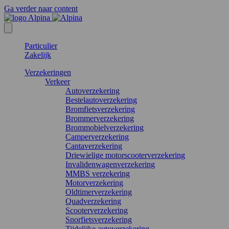
Ga verder naar content
Particulier
Zakelijk
Verzekeringen
Verkeer
Autoverzekering
Bestelautoverzekering
Bromfietsverzekering
Brommerverzekering
Brommobielverzekering
Camperverzekering
Cantaverzekering
Driewielige motorscooterverzekering
Invalidenwagenverzekering
MMBS verzekering
Motorverzekering
Oldtimerverzekering
Quadverzekering
Scooterverzekering
Snorfietsverzekering
Tijdelijke autoverzekering