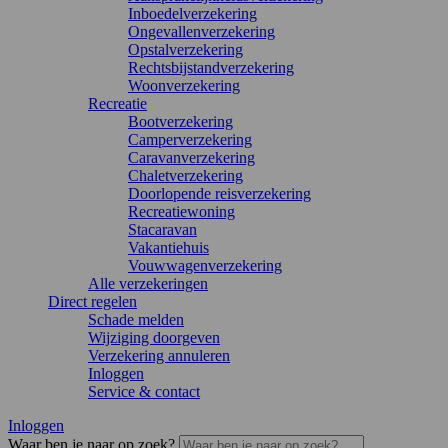
Inboedelverzekering
Ongevallenverzekering
Opstalverzekering
Rechtsbijstandverzekering
Woonverzekering
Recreatie
Bootverzekering
Camperverzekering
Caravanverzekering
Chaletverzekering
Doorlopende reisverzekering
Recreatiewoning
Stacaravan
Vakantiehuis
Vouwwagenverzekering
Alle verzekeringen
Direct regelen
Schade melden
Wijziging doorgeven
Verzekering annuleren
Inloggen
Service & contact
Inloggen
Waar ben je naar op zoek?