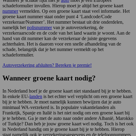
Wanneer je schade rijdt met je
auto
moet je een Europees
schadeformulier invullen. Hierop moet je altijd het groene kaart
nummer
vermelden. Op een groene kaart staat veel informatie. Het
groene kaart nummer staat onder punt 4 ‘Landcode/Code
verzekeraar/Nummer’. Het nummer bestaat uit drie onderdelen,
namelijk het
polisnummer
van je autoverzekering, de
verzekeraarscode en de code van het land waarin je woont. Aan de
hand van dit nummer kan de verzekeraar de juiste gegevens
achterhalen. Het is daarom voor een snelle afhandeling van de
schade, belangrijk dat je het nummer vermeldt op het
schadeformulier.
Autoverzekering afsluiten? Bereken je premie!
Wanneer groene kaart nodig?
In Nederland hoef je de groene kaart niet standaard bij je te hebben.
In enkele EU-
landen
is het echter wel verplicht om een groene kaart
bij je te hebben. Je moet namelijk kunnen bewijzen dat je auto
minimaal WA-verzekerd is. In populaire vakantielanden als
Frankrijk, Spanje en Italië is het niet nodig om een groene kaart bij
je te hebben. Ga je met de auto naar onder andere Albanië, Marokko
of Turkije? Dan heb je jouw groene kaart wel nodig. Toch is het ook
in Nederland handig om je groene kaart bij je te hebben. Hierop
staat namelijk ook je verzekeringsgegevens en de telefoonnummers