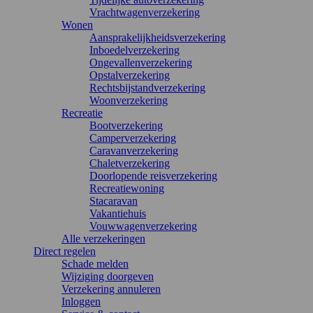
Vrachtwagenverzekering
Wonen
Aansprakelijkheidsverzekering
Inboedelverzekering
Ongevallenverzekering
Opstalverzekering
Rechtsbijstandverzekering
Woonverzekering
Recreatie
Bootverzekering
Camperverzekering
Caravanverzekering
Chaletverzekering
Doorlopende reisverzekering
Recreatiewoning
Stacaravan
Vakantiehuis
Vouwwagenverzekering
Alle verzekeringen
Direct regelen
Schade melden
Wijziging doorgeven
Verzekering annuleren
Inloggen