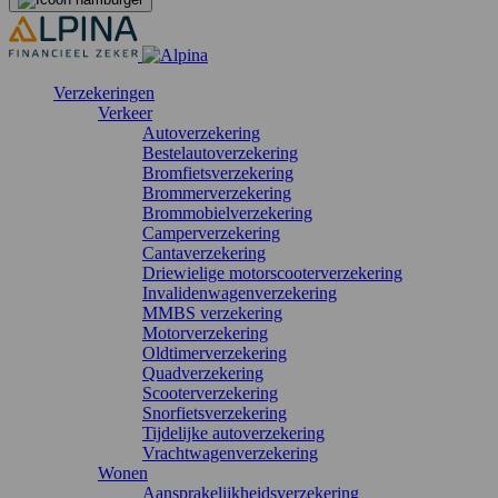
Verzekeringen
Verkeer
Autoverzekering
Bestelautoverzekering
Bromfietsverzekering
Brommerverzekering
Brommobielverzekering
Camperverzekering
Cantaverzekering
Driewielige motorscooterverzekering
Invalidenwagenverzekering
MMBS verzekering
Motorverzekering
Oldtimerverzekering
Quadverzekering
Scooterverzekering
Snorfietsverzekering
Tijdelijke autoverzekering
Vrachtwagenverzekering
Wonen
Aansprakelijkheidsverzekering