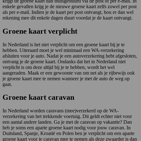
krijgt de groene kaart dan thuisgestuurd via de post of per e-mail. In
enkele gevallen krijg je de nieuwe groene kaart zelfs zowel per post
als per e-mail. Indien je de kaart per post ontvangt, hou er dan wel
rekening mee dit enkele dagen duurt voordat je de kaart ontvangt.
Groene kaart verplicht
In Nederland is het niet verplicht om een groene kaart bij je te
hebben. Uiteraard moet je wel minimaal een WA-verzekering
afsluiten voor je auto. Nadat je een autoverzekering hebt afgesloten,
ontvang je de groene kaart. Ondanks dat het in Nederland niet
verplicht is om deze altijd bij je te hebben, wordt het wel
aangeraden. Maak er een gewoonte van om net als je rijbewijs ook
je groene kaart mee te nemen wanneer je met de auto de weg op
gaat.
Groene kaart caravan
In Nederland worden caravans (mee)verzekerd op de WA-
verzekering van het trekkende voertuig. Dit geldt echter niet voor
een aantal andere landen. Ga je met de caravan op vakantie? Dan
heb je soms een aparte groene kaart nodig voor jouw caravan. In
Duitsland, Spanje, Kroatië en Polen ben je verplicht om een aparte
groene kaart voor je caravan mee te nemen als deze zwaarder is dan