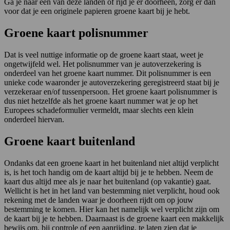
Ga je naar één van deze landen of rijd je er doorheen, zorg er dan
voor dat je een originele papieren groene kaart bij je hebt.
Groene kaart polisnummer
Dat is veel nuttige informatie op de groene kaart staat, weet je
ongetwijfeld wel. Het polisnummer van je autoverzekering is
onderdeel van het groene kaart nummer. Dit polisnummer is een
unieke code waaronder je autoverzekering geregistreerd staat bij je
verzekeraar en/of tussenpersoon. Het groene kaart polisnummer is
dus niet hetzelfde als het groene kaart nummer wat je op het
Europees schadeformulier vermeldt, maar slechts een klein
onderdeel hiervan.
Groene kaart buitenland
Ondanks dat een groene kaart in het buitenland niet altijd verplicht
is, is het toch handig om de kaart altijd bij je te hebben. Neem de
kaart dus altijd mee als je naar het buitenland (op vakantie) gaat.
Wellicht is het in het land van bestemming niet verplicht, houd ook
rekening met de landen waar je doorheen rijdt om op jouw
bestemming te komen. Hier kan het namelijk wel verplicht zijn om
de kaart bij je te hebben. Daarnaast is de groene kaart een makkelijk
bewijs om, bij controle of een aanrijding, te laten zien dat je