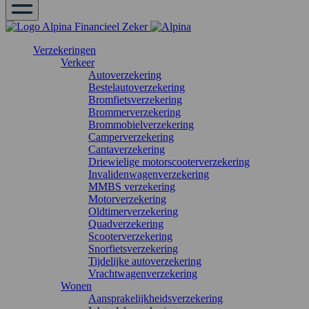
Verzekeringen
Verkeer
Autoverzekering
Bestelautoverzekering
Bromfietsverzekering
Brommerverzekering
Brommobielverzekering
Camperverzekering
Cantaverzekering
Driewielige motorscooterverzekering
Invalidenwagenverzekering
MMBS verzekering
Motorverzekering
Oldtimerverzekering
Quadverzekering
Scooterverzekering
Snorfietsverzekering
Tijdelijke autoverzekering
Vrachtwagenverzekering
Wonen
Aansprakelijkheidsverzekering