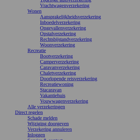
Vrachtwagenverzekering
Wonen
Aansprakelijkheidsverzekering
Inboedelverzekering
Ongevallenverzekering
Opstalverzekering
Rechtsbijstandverzekering
Woonverzekering
Recreatie
Bootverzekering
Camperverzekering
Caravanverzekering
Chaletverzekering
Doorlopende reisverzekering
Recreatiewoning
Stacaravan
Vakantiehuis
Vouwwagenverzekering
Alle verzekeringen
Direct regelen
Schade melden
Wijziging doorgeven
Verzekering annuleren
Inloggen