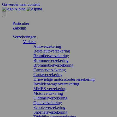
Ga verder naar content
Particulier
Zakelijk
Verzekeringen
Verkeer
Autoverzekering
Bestelautoverzekering
Bromfietsverzekering
Brommerverzekering
Brommobielverzekering
Camperverzekering
Cantaverzekering
Driewielige motorscooterverzekering
Invalidenwagenverzekering
MMBS verzekering
Motorverzekering
Oldtimerverzekering
Quadverzekering
Scooterverzekering
Snorfietsverzekering
Tijdelijke autoverzekering