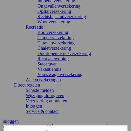
Inboedelverzekering
Ongevallenverzekering
Opstalverzekering
Rechtsbijstandverzekering
Woonverzekering
Recreatie
Bootverzekering
Camperverzekering
Caravanverzekering
Chaletverzekering
Doorlopende reisverzekering
Recreatiewoning
Stacaravan
Vakantiehuis
Vouwwagenverzekering
Alle verzekeringen
Direct regelen
Schade melden
Wijziging doorgeven
Verzekering annuleren
Inloggen
Service & contact
Inloggen
Waar ben je naar op zoek?