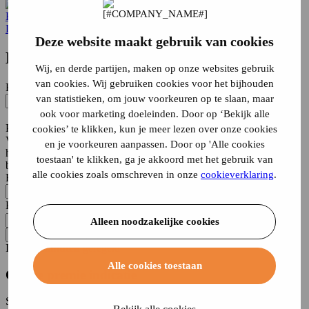
Home
De Vereende
motorverzekering
De Vereende
Deze website maakt gebruik van cookies
De Vereende
motorverzekering
afsluiten
Wij, en derde partijen, maken op onze websites gebruik
van cookies. Wij gebruiken cookies voor het bijhouden
Kenteken
van statistieken, om jouw voorkeuren op te slaan, maar
ook voor marketing doeleinden. Door op ‘Bekijk alle
Onbekend
Postcode
cookies’ te klikken, kun je meer lezen over onze cookies
Voor een berekening van de premies hebben we de postcode van de
en je voorkeuren aanpassen. Door op 'Alle cookies
hoofdbestuurder nodig. Bij particulier gebruik dient de jongste
toestaan' te klikken, ga je akkoord met het gebruik van
bestuurder woonachtig te zijn op het zelfde adres als de aanvrager.
alle cookies zoals omschreven in onze
cookieverklaring
.
Bij zakelijk gebruik kunt u hier de postcode van het bedrijf invullen.
Huisnummer
Toevoeging
Alleen noodzakelijke cookies
Verzekeringen vergelijken
In
twee minuten
geregeld
Alle cookies toestaan
Online premie indicatie
Snel online een indicatie van de premie