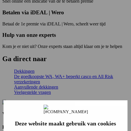
Snel online een indicatie van de te betalen premie
Betalen via iDEAL | Wero
Betaal de 1e premie via iDEAL | Wero, scheelt weer tijd
Hulp van onze experts
Kom je er niet uit? Onze experts staan altijd klaar om je te helpen
Ga
direct
naar
Dekkingen
De goedkoopste WA, WA+ beperkt casco en All Risk
verzekeringen
Aanvullende dekkingen
Veelgestelde vragen
Wie is de Vereende?
Deze website maakt gebruik van cookies
De Vereende
is de maatschappij die bijzondere risico’s wel wil