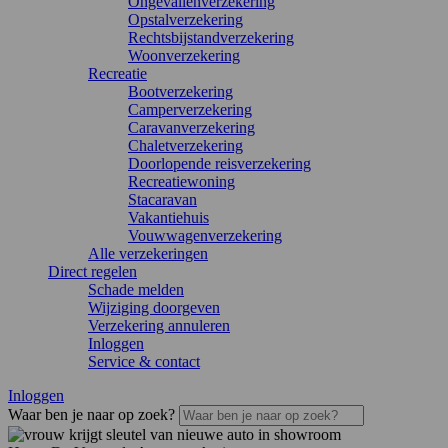
Ongevallenverzekering
Opstalverzekering
Rechtsbijstandverzekering
Woonverzekering
Recreatie
Bootverzekering
Camperverzekering
Caravanverzekering
Chaletverzekering
Doorlopende reisverzekering
Recreatiewoning
Stacaravan
Vakantiehuis
Vouwwagenverzekering
Alle verzekeringen
Direct regelen
Schade melden
Wijziging doorgeven
Verzekering annuleren
Inloggen
Service & contact
Inloggen
Waar ben je naar op zoek?