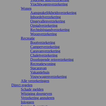
Vrachtwagenverzekering
Wonen
Aansprakelijkheidsverzekering
Inboedelverzekering
Ongevallenverzekering
Opstalverzekering
Rechtsbijstandverzekering
Woonverzekering
Recreatie
Bootverzekering
Camperverzekering
Caravanverzekering
Chaletverzekering
Doorlopende reisverzekering
Recreatiewoning
Stacaravan
Vakantiehuis
Vouwwagenverzekering
Alle verzekeringen
Direct regelen
Schade melden
Wijziging doorgeven
Verzekering annuleren
Inloggen