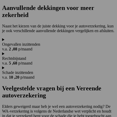
Aanvullende
dekkingen
voor meer
zekerheid
Naast het kiezen van de juiste dekking voor je autoverzekering, kun
je ook verschillende aanvullende dekkingen vergelijken en afsluiten.
Ongevallen inzittenden
v.a.
2
,08
p/maand
Rechtsbijstand
v.a.
5
,68
p/maand
Schade inzittenden
v.a.
10
,20
p/maand
Veelgestelde vragen
bij een Vereende
autoverzekering
Elders geweigerd maar heb je wel een autoverzekering nodig? De
WA-verzekering is volgens de Nederlandse wet verplicht en houdt
in dat je verzekerd bent voor de schade die je hebt toegebracht aan