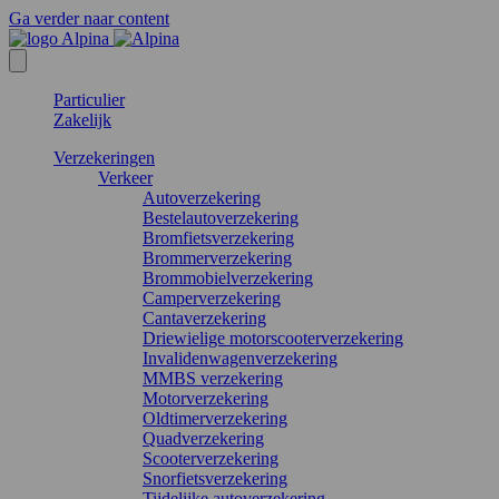
Ga verder naar content
Particulier
Zakelijk
Verzekeringen
Verkeer
Autoverzekering
Bestelautoverzekering
Bromfietsverzekering
Brommerverzekering
Brommobielverzekering
Camperverzekering
Cantaverzekering
Driewielige motorscooterverzekering
Invalidenwagenverzekering
MMBS verzekering
Motorverzekering
Oldtimerverzekering
Quadverzekering
Scooterverzekering
Snorfietsverzekering
Tijdelijke autoverzekering