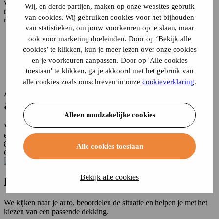
verzekeren daar waar reguliere maatschappijen afhaken. Hierbij
Wij, en derde partijen, maken op onze websites gebruik
moet je voornamelijk denken aan personen die geen verzekering
van cookies. Wij gebruiken cookies voor het bijhouden
meer kunnen afsluiten bij reguliere maatschappijen doordat zij:
van statistieken, om jouw voorkeuren op te slaan, maar
veel schades hebben gereden of veroorzaakt
ook voor marketing doeleinden. Door op ‘Bekijk alle
een achterstand hebben met de premiebetaling
cookies’ te klikken, kun je meer lezen over onze cookies
strafrechtelijk zijn veroordeeld
en je voorkeuren aanpassen. Door op 'Alle cookies
rijontzegging hebben gehad
toestaan' te klikken, ga je akkoord met het gebruik van
fraude hebben gepleegd
alle cookies zoals omschreven in onze
cookieverklaring
.
Al
meer dan 110 jaar
helder, transparant
& eerlijk advies
Alleen noodzakelijke cookies
Voor meer dan 800.000 klanten verzorgen we helder, transparant &
eerlijk advies.
8.3
Alle cookies toestaan
Op basis van
3731
beoordelingen
93%
beveelt ons aan.
klantenvertellen
Bekijk alle cookies
De
dekking
van je autoverzekering
We kijken naar je auto, beoordelen de situatie en helpen je met het
kiezen van een passende dekking.