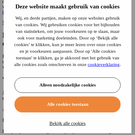
dekking is aangevraagd. Je betaling moet binnen zijn voordat de
Deze website maakt gebruik van cookies
verzekeringsmaatschappij een verzekeringsbewijs en
een groene
kaart
afgeeft.
Wij, en derde partijen, maken op onze websites gebruik
Sluit een eendagsverzekering af
van cookies. Wij gebruiken cookies voor het bijhouden
van statistieken, om jouw voorkeuren op te slaan, maar
Kosten van een
ook voor marketing doeleinden. Door op ‘Bekijk alle
eendagskentekenverzekering
cookies’ te klikken, kun je meer lezen over onze cookies
en je voorkeuren aanpassen. Door op 'Alle cookies
Een eendagskentekenverzekering kost €79 . Als je de verzekering
toestaan' te klikken, ga je akkoord met het gebruik van
online aanvraagt krijg je na betaling via iDEAL | Wero direct het
alle cookies zoals omschreven in onze
cookieverklaring
.
verzekeringsbewijs toegestuurd.
Voorwaarden en regels
Alleen noodzakelijke cookies
Je mag een eendagskenteken aanvragen als je een afspraak hebt op
een RDW-keuringsstation.
Alle cookies toestaan
Alleen op de dag van de keuring is het eendagskenteken geldig.
De verzekering is alleen geldig in Nederland.
Bekijk alle cookies
De tijdelijke verzekering is een tijdelijke WA-verzekering. Het is