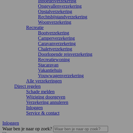
Inboedelverzekering
Ongevallenverzekering
Opstalverzekering
Rechtsbijstandverzekering
Woonverzekering
Recreatie
Bootverzekering
Camperverzekering
Caravanverzekering
Chaletverzekering
Doorlopende reisverzekering
Recreatiewoning
Stacaravan
Vakantiehuis
Vouwwagenverzekering
Alle verzekeringen
Direct regelen
Schade melden
Wijziging doorgeven
Verzekering annuleren
Inloggen
Service & contact
Inloggen
Waar ben je naar op zoek?