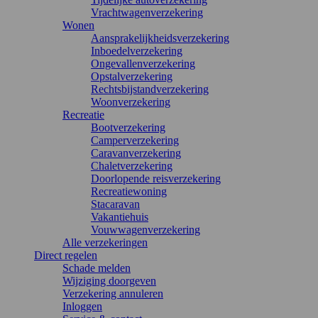
Vrachtwagenverzekering
Wonen
Aansprakelijkheidsverzekering
Inboedelverzekering
Ongevallenverzekering
Opstalverzekering
Rechtsbijstandverzekering
Woonverzekering
Recreatie
Bootverzekering
Camperverzekering
Caravanverzekering
Chaletverzekering
Doorlopende reisverzekering
Recreatiewoning
Stacaravan
Vakantiehuis
Vouwwagenverzekering
Alle verzekeringen
Direct regelen
Schade melden
Wijziging doorgeven
Verzekering annuleren
Inloggen