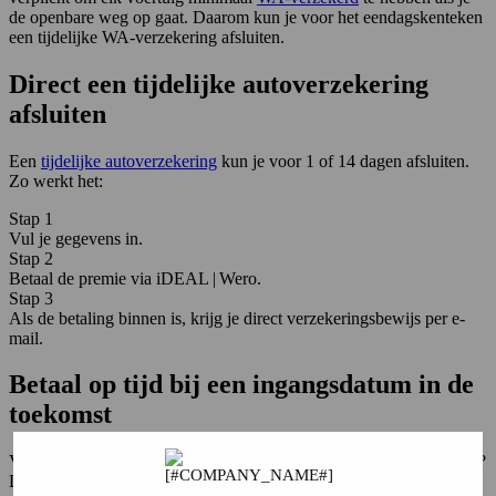
de openbare weg op gaat. Daarom kun je voor het eendagskenteken
een tijdelijke WA-verzekering afsluiten.
Direct een tijdelijke autoverzekering
afsluiten
Een
tijdelijke autoverzekering
kun je voor 1 of 14 dagen afsluiten.
Zo werkt het:
Stap 1
Vul je gegevens in.
Stap 2
Betaal de premie via iDEAL | Wero.
Stap 3
Als de betaling binnen is, krijg je direct verzekeringsbewijs per e-
mail.
Betaal op tijd bij een ingangsdatum in de
toekomst
Vraag je een verzekering aan met een ingangsdatum in de toekomst?
Dan gaat de dekking in om 0:00 uur op de eerste dag waarvoor de