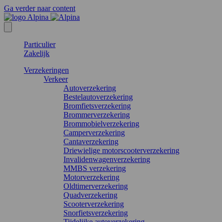
Ga verder naar content
Particulier
Zakelijk
Verzekeringen
Verkeer
Autoverzekering
Bestelautoverzekering
Bromfietsverzekering
Brommerverzekering
Brommobielverzekering
Camperverzekering
Cantaverzekering
Driewielige motorscooterverzekering
Invalidenwagenverzekering
MMBS verzekering
Motorverzekering
Oldtimerverzekering
Quadverzekering
Scooterverzekering
Snorfietsverzekering
Tijdelijke autoverzekering