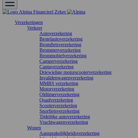
Verzekeringen
Verkeer
Autoverzekering
Bestelautoverzekering
Bromfietsverzekering
Brommerverzekering
Brommobielverzekering
Camperverzekering
Cantaverzekering
Driewielige motorscooterverzekering
Invalidenwagenverzekering
MMBS verzekering
Motorverzekering
Oldtimerverzekering
Quadverzekering
Scooterverzekering
Snorfietsverzekering
Tijdelijke autoverzekering
Vrachtwagenverzekering
Wonen
Aansprakelijkheidsverzekering