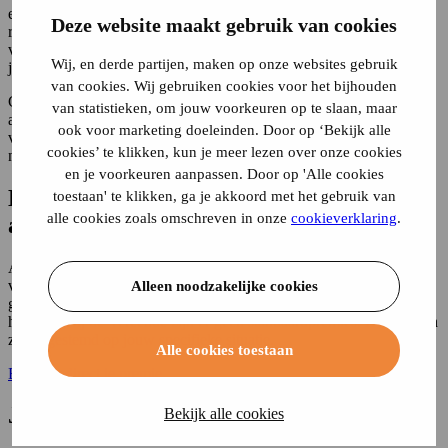
een CIS-registratie aan, omdat je dan een te groot risico vormt. We
Deze website maakt gebruik van cookies
raden aan om je autoverzekering eerst aan te vragen bij een gewone
verzekeringsmaatschappij. Wees altijd eerlijk bij je aanvraag. Lieg
Wij, en derde partijen, maken op onze websites gebruik
je? Dat wordt gezien als fraude en krijg je nog meer problemen.
van cookies. Wij gebruiken cookies voor het bijhouden
Gelukkig kun je ook met een CIS-registratie een autoverzekering
van statistieken, om jouw voorkeuren op te slaan, maar
afsluiten. Er zijn andere opties buiten de reguliere
ook voor marketing doeleinden. Door op ‘Bekijk alle
verzekeringsmaatschappijen om je auto toch te verzekeren. Je kunt
cookies’ te klikken, kun je meer lezen over onze cookies
namelijk altijd terecht bij
verzekeringsmaatschappij de Vereende
.
en je voorkeuren aanpassen. Door op 'Alle cookies
De kosten van een autoverzekering
toestaan' te klikken, ga je akkoord met het gebruik van
alle cookies zoals omschreven in onze
cookieverklaring
.
afsluiten met CIS-registratie
Als je een CIS-registratie hebt, zijn de kosten voor het verzekeren
van je auto hoger dan gebruikelijk. Bij verzekeringsmaatschappijen
Alleen noodzakelijke cookies
geldt dat naarmate het risico hoger wordt ingeschat, de premie ook
hoger is. Bij de Vereende zijn er geen standaardpremies. De tarieven
zijn afgestemd op jouw specifieke situatie.
Alle cookies toestaan
Bereken direct je premie
Je auto verzekeren bij de Vereende
Bekijk alle cookies