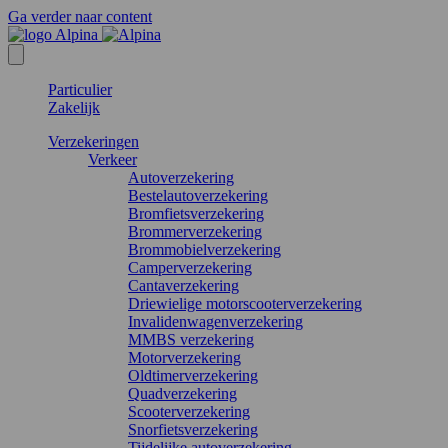
Ga verder naar content
Particulier
Zakelijk
Verzekeringen
Verkeer
Autoverzekering
Bestelautoverzekering
Bromfietsverzekering
Brommerverzekering
Brommobielverzekering
Camperverzekering
Cantaverzekering
Driewielige motorscooterverzekering
Invalidenwagenverzekering
MMBS verzekering
Motorverzekering
Oldtimerverzekering
Quadverzekering
Scooterverzekering
Snorfietsverzekering
Tijdelijke autoverzekering