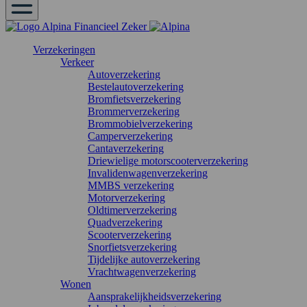
Verzekeringen
Verkeer
Autoverzekering
Bestelautoverzekering
Bromfietsverzekering
Brommerverzekering
Brommobielverzekering
Camperverzekering
Cantaverzekering
Driewielige motorscooterverzekering
Invalidenwagenverzekering
MMBS verzekering
Motorverzekering
Oldtimerverzekering
Quadverzekering
Scooterverzekering
Snorfietsverzekering
Tijdelijke autoverzekering
Vrachtwagenverzekering
Wonen
Aansprakelijkheidsverzekering