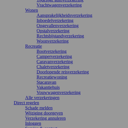
Vrachtwagenverzekering
Wonen
Aansprakelijkheidsverzekering
Inboedelverzekering
Ongevallenverzekering
Opstalverzekering
Rechtsbijstandverzekering
Woonverzekering
Recreatie
Bootverzekering
Camperverzekering
Caravanverzekering
Chaletverzekering
Doorlopende reisverzekering
Recreatiewoning
Stacaravan
Vakantiehuis
Vouwwagenverzekering
Alle verzekeringen
Direct regelen
Schade melden
Wijziging doorgeven
Verzekering annuleren
Inloggen