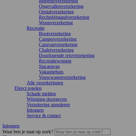
Inboedelverzekering
Ongevallenverzekering
Opstalverzekering
Rechtsbijstandverzekering
Woonverzekering
Recreatie
Bootverzekering
Camperverzekering
Caravanverzekering
Chaletverzekering
Doorlopende reisverzekering
Recreatiewoning
Stacaravan
Vakantiehuis
Vouwwagenverzekering
Alle verzekeringen
Direct regelen
Schade melden
Wijziging doorgeven
Verzekering annuleren
Inloggen
Service & contact
Inloggen
Waar ben je naar op zoek?