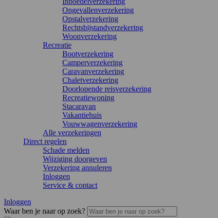
Inboedelverzekering
Ongevallenverzekering
Opstalverzekering
Rechtsbijstandverzekering
Woonverzekering
Recreatie
Bootverzekering
Camperverzekering
Caravanverzekering
Chaletverzekering
Doorlopende reisverzekering
Recreatiewoning
Stacaravan
Vakantiehuis
Vouwwagenverzekering
Alle verzekeringen
Direct regelen
Schade melden
Wijziging doorgeven
Verzekering annuleren
Inloggen
Service & contact
Inloggen
Waar ben je naar op zoek?