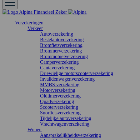
Verzekeringen
Verkeer
Autoverzekering
Bestelautoverzekering
Bromfietsverzekering
Brommerverzekering
Brommobielverzekering
Camperverzekering
Cantaverzekering
Driewielige motorscooterverzekering
Invalidenwagenverzekering
MMBS verzekering
Motorverzekering
Oldtimerverzekering
Quadverzekering
Scooterverzekering
Snorfietsverzekering
Tijdelijke autoverzekering
Vrachtwagenverzekering
Wonen
Aansprakelijkheidsverzekering