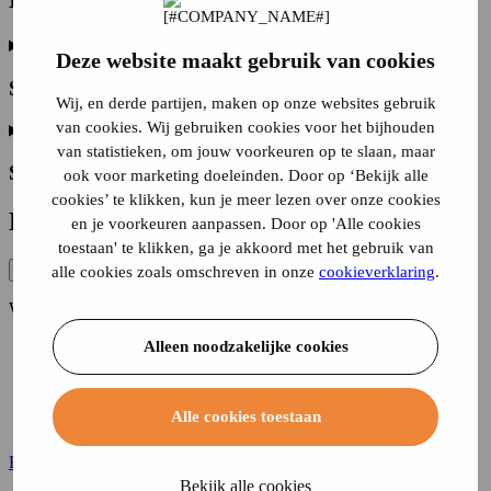
Deze website maakt gebruik van cookies
Schade bij een ander
Wij, en derde partijen, maken op onze websites gebruik
van cookies. Wij gebruiken cookies voor het bijhouden
van statistieken, om jouw voorkeuren op te slaan, maar
Schade aan je eigen auto
ook voor marketing doeleinden. Door op ‘Bekijk alle
cookies’ te klikken, kun je meer lezen over onze cookies
De
dekking
van een autoverzekering
en je voorkeuren aanpassen. Door op 'Alle cookies
toestaan' te klikken, ga je akkoord met het gebruik van
WA (verplicht)
Beperkt casco
All Risk (WA+Casco)
alle cookies zoals omschreven in onze
cookieverklaring
.
WA (verplicht)
Schade aan anderen
Alleen noodzakelijke cookies
Diefstal, joyriding en vermissing
Ruitschade
Schade door brand of natuurrampen
Alle cookies toestaan
Eigen schade door een aanrijding
Bereken je premie
Bekijk alle cookies