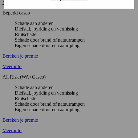
Meer info
Beperkt casco
Schade aan anderen
Diefstal, joyriding en vermissing
Ruitschade
Schade door brand of natuurrampen
Eigen schade door een aanrijding
Bereken je premie
Meer info
All Risk (WA+Casco)
Schade aan anderen
Diefstal, joyriding en vermissing
Ruitschade
Schade door brand of natuurrampen
Eigen schade door een aanrijding
Bereken je premie
Meer info