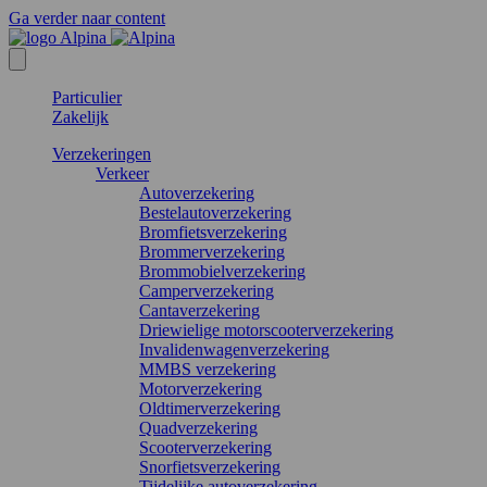
Ga verder naar content
Particulier
Zakelijk
Verzekeringen
Verkeer
Autoverzekering
Bestelautoverzekering
Bromfietsverzekering
Brommerverzekering
Brommobielverzekering
Camperverzekering
Cantaverzekering
Driewielige motorscooterverzekering
Invalidenwagenverzekering
MMBS verzekering
Motorverzekering
Oldtimerverzekering
Quadverzekering
Scooterverzekering
Snorfietsverzekering
Tijdelijke autoverzekering