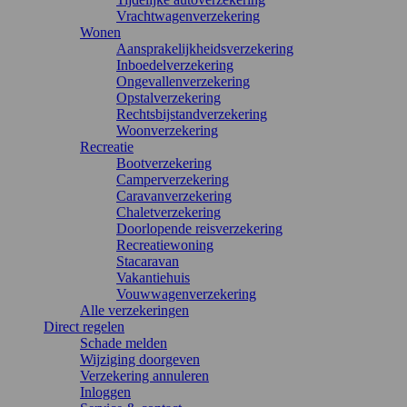
Vrachtwagenverzekering
Wonen
Aansprakelijkheidsverzekering
Inboedelverzekering
Ongevallenverzekering
Opstalverzekering
Rechtsbijstandverzekering
Woonverzekering
Recreatie
Bootverzekering
Camperverzekering
Caravanverzekering
Chaletverzekering
Doorlopende reisverzekering
Recreatiewoning
Stacaravan
Vakantiehuis
Vouwwagenverzekering
Alle verzekeringen
Direct regelen
Schade melden
Wijziging doorgeven
Verzekering annuleren
Inloggen